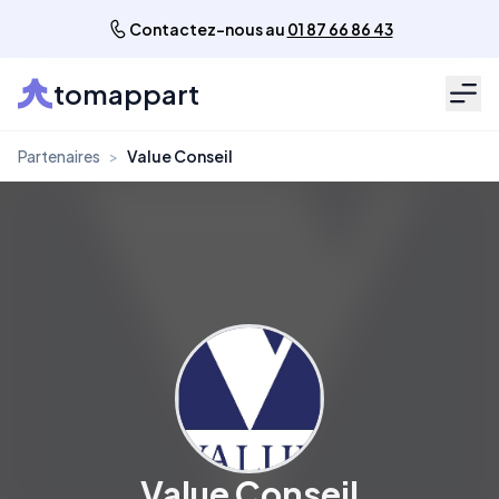
Contactez-nous au
01 87 66 86 43
tomappart
Men
Partenaires
>
Value Conseil
Value Conseil