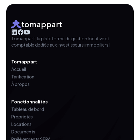
tomappart
Tomappart, la plateforme de gestion locative et
comptable dédiée aux investisseurs immobiliers !
Tomappart
Accueil
Tarification
À propos
Fonctionnalités
Tableau de bord
Propriétés
Locations
Documents
Prélèvements SEPA