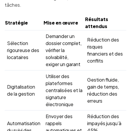
tâches.
Résultats
Stratégie
Mise en œuvre
attendus
Demander un
Réduction des
Sélection
dossier complet,
risques
rigoureuse des
vérifier la
financiers et des
locataires
solvabilité,
conflits
exiger un garant
Utiliser des
Gestion fluide,
plateformes
Digitalisation
gain de temps,
centralisées et la
de la gestion
réduction des
signature
erreurs
électronique
Envoyer des
Réduction des
Automatisation
rappels
impayés jusqu’à
du suivi des
automatiques et
45%,