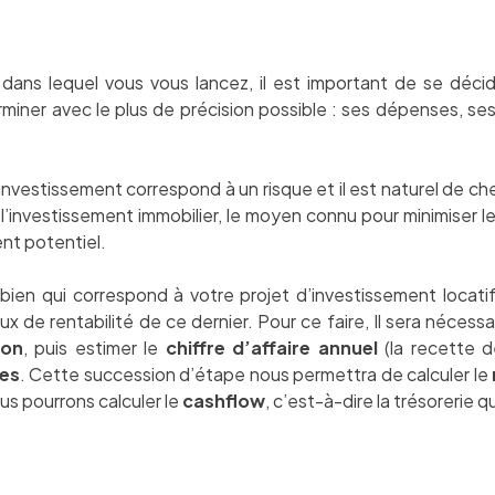
 dans lequel vous vous lancez, il est important de se déc
rminer avec le plus de précision possible : ses dépenses, ses
 investissement correspond à un risque et il est naturel de ch
’investissement immobilier, le moyen connu pour minimiser le
nt potentiel.
ien qui correspond à votre projet d’investissement locati
aux de rentabilité de ce dernier. Pour ce faire, Il sera néces
ion
, puis estimer le
chiffre d’affaire annuel
(la recette de
les
. Cette succession d’étape nous permettra de calculer le
ous pourrons calculer le
cashflow
, c’est-à-dire la trésorerie qu