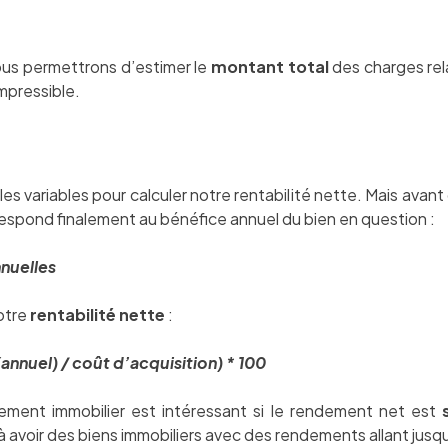
us permettrons d’estimer le
montant total
des charges relat
ompressible.
s variables pour calculer notre rentabilité nette. Mais avant 
orrespond finalement au bénéfice annuel du bien en question :
nuelles
notre
rentabilité nette
:
(annuel) / coût d’acquisition) * 100
ement immobilier est intéressant si le rendement net est
 à avoir des biens immobiliers avec des rendements allant jusq