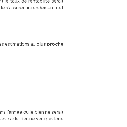
 le taux de rentabilité serait
 de s’assurer un rendement net
des estimations au
plus proche
s l’année où le bien ne serait
es car le bien ne sera pas loué