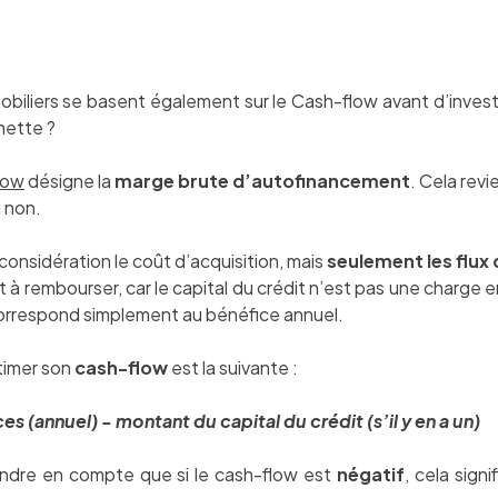
biliers se basent également sur le Cash-flow avant d’invest
 nette ?
low
désigne la
marge brute d’autofinancement
. Cela revi
 non.
onsidération le coût d’acquisition, mais
seulement les flux 
dit à rembourser, car le capital du crédit n’est pas une charge 
 correspond simplement au bénéfice annuel.
timer son
cash-flow
est la suivante :
s (annuel) - montant du capital du crédit (s’il y en a un)
rendre en compte que si le cash-flow est
négatif
, cela sign