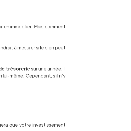
ir en immobilier. Mais comment
endrait à mesurer si le bien peut
de trésorerie
sur une année. Il
en lui-même. Cependant, s’il n’y
ifiera que votre investissement