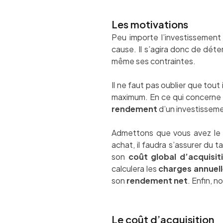
Les motivations
Peu importe l’investissement
cause. Il s’agira donc de déte
même ses contraintes.
Il ne faut pas oublier que tout
maximum. En ce qui concerne l
rendement
d’un investisseme
Admettons que vous avez le b
achat, il faudra s’assurer du t
son
coût global d’acquisit
calculera les
charges annuel
son
rendement net
. Enfin, n
Le coût d’acquisition