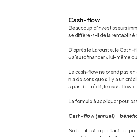
Cash-flow
Beaucoup d’investisseurs immo
se diffère-t-il de la rentabilité
D’après le Larousse, le
Cash-f
« s’autofinancer » lui-même ou
Le cash-flow ne prend pas en c
n’a de sens que s’il y a un cré
a pas de crédit, le cash-flow
La formule à appliquer pour es
Cash-flow (annuel) = bénéfice
Note : il est important de p