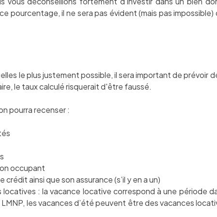
s vous déconseillons fortement d’investir dans un bien dont
ce pourcentage, il ne sera pas évident (mais pas impossible)
lles le plus
justement possible, il sera important de prévoir 
aire, le taux calculé risquerait d'être faussé.
 on pourra recenser :
tés
s
 non occupant
crédit ainsi que son assurance (s’il y en a un)
ocatives : la vacance locative correspond à une période dan
n LMNP, les vacances d’été peuvent être des vacances locativ