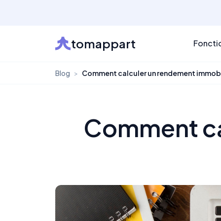
tomappart
Foncti
Blog
>
Comment calculer un rendement immobi
Comment cal