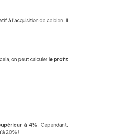
if à l’acquisition de ce bien. Il
cela, on peut calculer
le profit
supérieur à 4%
. Cependant,
u’à 20% !