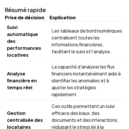
Résumé rapide
Prise de décision
Explication
Suivi
Les tableaux de bord numériques
automatique
centralisent toutes les
des
informations financières,
performances
facilitant le suivi et l'analyse.
locatives
La capacité d'analyser les flux
Analyse
financiers instantanément aide à
financière en
identifier les anomalies et à
temps réel
ajuster les stratégies
rapidement.
Ces outils permettent un suivi
Gestion
efficace des baux, des
centralisée des
documents et des interactions,
locataires
réduisant le stress lié à la