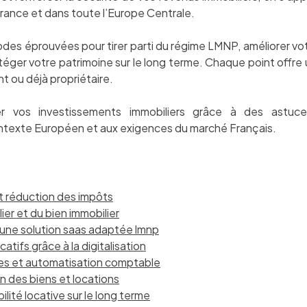
ance et dans toute l’Europe Centrale.
des éprouvées pour tirer parti du régime LMNP, améliorer vot
téger votre patrimoine sur le long terme. Chaque point offre
t ou déjà propriétaire.
r vos investissements immobiliers grâce à des astuce
texte Européen et aux exigences du marché Français.
et réduction des impôts
er et du bien immobilier
c une solution saas adaptée lmnp
atifs grâce à la digitalisation
ées et automatisation comptable
ion des biens et locations
ilité locative sur le long terme