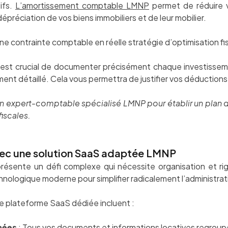
ifs.
L’amortissement comptable LMNP
permet de réduire v
préciation de vos biens immobiliers et de leur mobilier.
e contrainte comptable en réelle stratégie d’optimisation fi
 il est crucial de documenter précisément chaque investissem
ent détaillé. Cela vous permettra de justifier vos déductions 
un expert-comptable spécialisé LMNP pour établir un plan
iscales.
avec une solution SaaS adaptée LMNP
ésente un défi complexe qui nécessite organisation et rigu
ologique moderne pour simplifier radicalement l’administrati
e plateforme SaaS dédiée incluent :
nées
: Tous vos documents et informations locatives regroupé