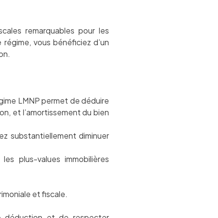
cales remarquables pour les
ce régime, vous bénéficiez d’un
on.
 régime LMNP permet de déduire
ion, et l’amortissement du bien
ez substantiellement diminuer
les plus-values immobilières
moniale et fiscale.
e déduction et de respecter