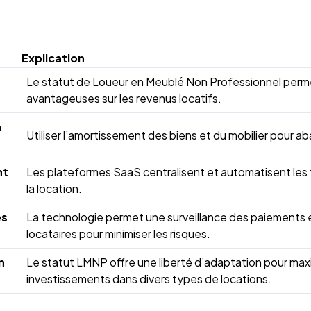
Explication
Le statut de Loueur en Meublé Non Professionnel perme
avantageuses sur les revenus locatifs.
a
Utiliser l’amortissement des biens et du mobilier pour ab
nt
Les plateformes SaaS centralisent et automatisent les t
la location.
es
La technologie permet une surveillance des paiements e
locataires pour minimiser les risques.
n
Le statut LMNP offre une liberté d’adaptation pour maxi
investissements dans divers types de locations.