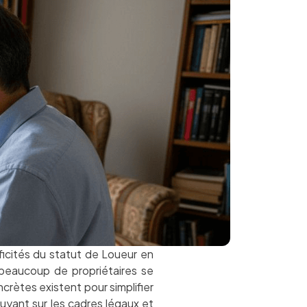
ificités du statut de Loueur en
, beaucoup de propriétaires se
rètes existent pour simplifier
puyant sur les cadres légaux et