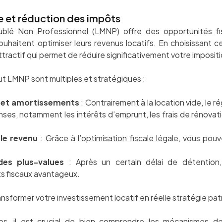
e et réduction des impôts
lé Non Professionnel (LMNP) offre des opportunités fis
souhaitent optimiser leurs revenus locatifs. En choisissant 
ttractif qui permet de réduire significativement votre impositi
ut LMNP sont multiples et stratégiques :
 et amortissements
: Contrairement à la location vide, le
nses, notamment les intérêts d’emprunt, les frais de rénovat
le revenu
: Grâce à
l’optimisation fiscale légale
, vous pouv
des plus-values
: Après un certain délai de détention, 
s fiscaux avantageux.
former votre investissement locatif en réelle stratégie patri
es, il est crucial de bien comprendre les mécanismes d