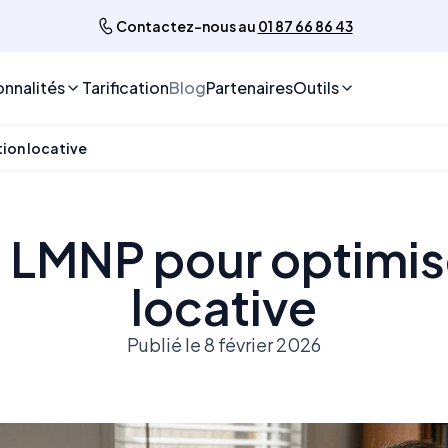
Contactez-nous au
01 87 66 86 43
onnalités
Tarification
Blog
Partenaires
Outils
tion locative
 LMNP pour optimise
locative
Publié le 8 février 2026