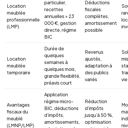
particulier,
Déductions
Location
So
recettes
fiscales
meublée
rar
annuelles > 23
complètes,
professionnelle
loc
000 €, gestion
amortissement
(LMP)
inv
directe, régime
possible
BIC
Durée de
Revenus
Sol
quelques
Location
ajustés,
mis
semaines à
meublée
adaptation à
st
quelques mois,
temporaire
des publics
tra
grande flexibilité,
variés
vie
préavis court
Application
régime micro-
Réduction
Avantages
Mo
BIC, déductions
d’impôts
fiscaux du
ma
d’impôts,
jusqu’à 50 %,
meublé
ind
amortissements,
optimisation
(LMNP/LMP)
niv