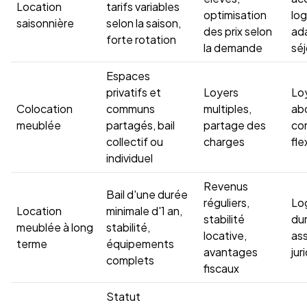
Location
tarifs variables
optimisation
lo
saisonnière
selon la saison,
des prix selon
ad
forte rotation
la demande
séj
Espaces
privatifs et
Loyers
Loy
Colocation
communs
multiples,
ab
meublée
partagés, bail
partage des
con
collectif ou
charges
fle
individuel
Revenus
Bail d'une durée
réguliers,
Lo
Location
minimale d'1 an,
stabilité
dur
meublée à long
stabilité,
locative,
ass
terme
équipements
avantages
jur
complets
fiscaux
Statut