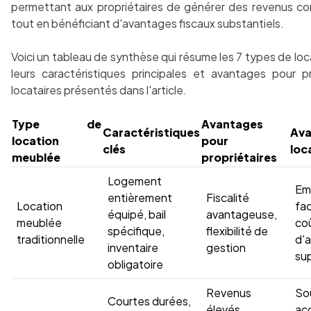
permettant aux propriétaires de générer des revenus c
tout en bénéficiant d'avantages fiscaux substantiels.
Voici un tableau de synthèse qui résume les 7 types de lo
leurs caractéristiques principales et avantages pour pr
locataires présentés dans l'article.
Type de
Avantages
Caractéristiques
Ava
location
pour
clés
loc
meublée
propriétaires
Logement
Em
entièrement
Fiscalité
Location
fac
équipé, bail
avantageuse,
meublée
co
spécifique,
flexibilité de
traditionnelle
d'
inventaire
gestion
su
obligatoire
Revenus
So
Courtes durées,
élevés,
ac