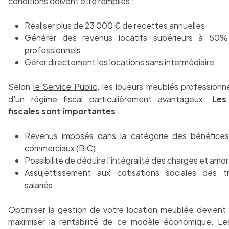
conditions doivent être remplies :
Réaliser plus de 23 000 € de recettes annuelles
Générer des revenus locatifs supérieurs à 50
professionnels
Gérer directement les locations sans intermédiaire
Selon
le Service Public
, les loueurs meublés professionn
d'un régime fiscal particulièrement avantageux.
Les
fiscales sont importantes
:
Revenus imposés dans la catégorie des bénéfices 
commerciaux (BIC)
Possibilité de déduire l'intégralité des charges et am
Assujettissement aux cotisations sociales des tr
salariés
Optimiser la gestion de votre location meublée devient 
maximiser la rentabilité de ce modèle économique. Les