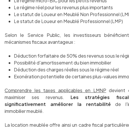
Le régime micro-BIC pour les petits revenus
Le régime réel pour les revenus plus importants
Le statut de Loueur en Meublé Non Professionnel (L
Le statut de Loueur en Meublé Professionnel (LMP)
Selon le Service Public, les investisseurs bénéficien
mécanismes fiscaux avantageux :
Déduction forfaitaire de 50% des revenus sous le rég
Possibilité d'amortissement du bien immobilier
Déduction des charges réelles sous le régime réel
Exonération potentielle de certaines plus-values immo
Comprendre les taxes applicables en LMNP
devient e
maximiser ses revenus.
Les stratégies fisca
significativement améliorer la rentabilité
de l'in
immobilier meublé.
La location meublée offre ainsi un cadre fiscal particulière