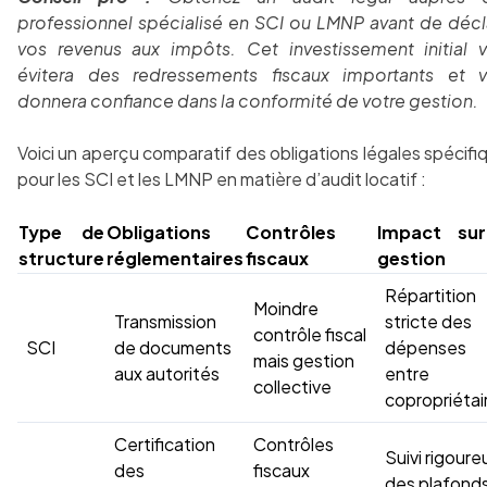
professionnel spécialisé en SCI ou LMNP avant de décl
vos revenus aux impôts. Cet investissement initial 
évitera des redressements fiscaux importants et 
donnera confiance dans la conformité de votre gestion.
Voici un aperçu comparatif des obligations légales spécifi
pour les SCI et les LMNP en matière d’audit locatif :
Type de
Obligations
Contrôles
Impact sur
structure
réglementaires
fiscaux
gestion
Répartition
Moindre
Transmission
stricte des
contrôle fiscal
SCI
de documents
dépenses
mais gestion
aux autorités
entre
collective
copropriétai
Certification
Contrôles
Suivi rigoure
des
fiscaux
des plafond