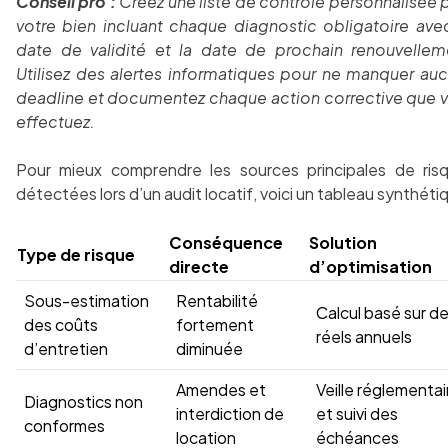
Conseil pro :
Créez une liste de contrôle personnalisée 
votre bien incluant chaque diagnostic obligatoire ave
date de validité et la date de prochain renouvellem
Utilisez des alertes informatiques pour ne manquer au
deadline et documentez chaque action corrective que 
effectuez.
Pour mieux comprendre les sources principales de ris
détectées lors d’un audit locatif, voici un tableau synthétiq
Conséquence
Solution
Type de risque
directe
d’optimisation
Sous-estimation
Rentabilité
Calcul basé sur de
des coûts
fortement
réels annuels
d’entretien
diminuée
Amendes et
Veille réglementai
Diagnostics non
interdiction de
et suivi des
conformes
location
échéances