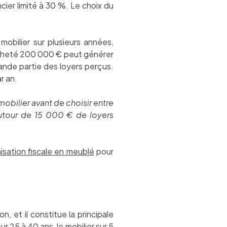
ier limité à 30 %. Le choix du
 mobilier sur plusieurs années,
acheté 200 000 € peut générer
ande partie des loyers perçus.
r an.
obilier avant de choisir entre
autour de 15 000 € de loyers
isation fiscale en meublé
pour
n, et il constitue la principale
r 25 à 40 ans, le mobilier sur 5