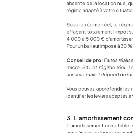
absente de la location nue, q
régime adapté à votre situatio
Sous le régime réel, le
régim
effaçant totalement l’impôt 
4 000 à 5 000 € d’amortisseme
Pour un bailleur imposé à 30 %
Conseil de pro:
Faites réali
micro-BIC et régime réel. L
annuels, mais il dépend du mo
Vous pouvez approfondir les 
identifier les leviers adaptés à
3. L’amortissement comp
L’amortissement comptable est l
arme fiscale du loueur en meubl