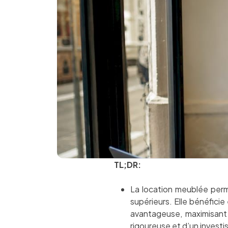
TL;DR:
La location meublée perme
supérieurs. Elle bénéfici
avantageuse, maximisant 
rigoureuse et d’un inves