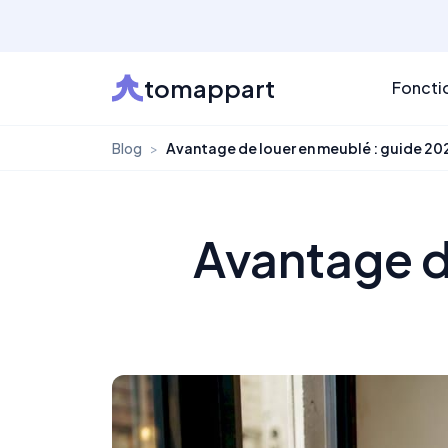
tomappart
Foncti
Blog
>
Avantage de louer en meublé : guide 20
Avantage d