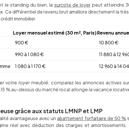
t le standing du bien, la
surcote de loyer
peut atteindre 3
 Ce différentiel de revenu brut améliore directement la trés
rédit immobilier.
Loyer mensuel estimé (30 m², Paris)
Revenu annue
900 €
10 800 €
990 à 1 080 €
11 880 à 12 96
gamme
1 080 à 1 170 €
12 960 à 14 0
xer votre loyer meublé, comparez les annonces actives s
r 15 % au-dessus du marché local allonge la vacance locative
ageuse grâce aux statuts LMNP et LMP
calité avantageuse avec un
abattement forfaitaire de 50 %
s
régime réel avec déduction des charges et amortissements.