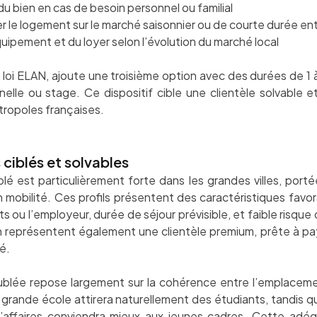
u bien en cas de besoin personnel ou familial
er le logement sur le marché saisonnier ou de courte durée en
uipement et du loyer selon l’évolution du marché local
 la loi ELAN, ajoute une troisième option avec des durées de 1 
elle ou stage. Ce dispositif cible une clientèle solvable et
tropoles françaises.
s ciblés et solvables
 est particulièrement forte dans les grandes villes, portée
n mobilité. Ces profils présentent des caractéristiques favora
s ou l’employeur, durée de séjour prévisible, et faible risque
n représentent également une clientèle premium, prête à pay
é.
ublée repose largement sur la cohérence entre l’emplacemen
 grande école attirera naturellement des étudiants, tandis
d’affaires conviendra mieux aux jeunes cadres. Cette adéq