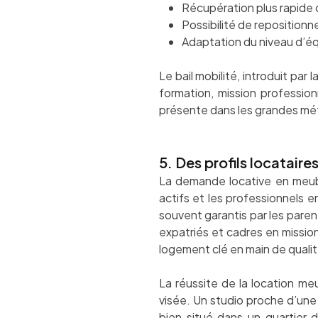
Récupération plus rapide d
Possibilité de repositionn
Adaptation du niveau d’éq
Le bail mobilité, introduit par
formation, mission professionn
présente dans les grandes mé
5. Des profils locataire
La demande locative en meublé
actifs et les professionnels e
souvent garantis par les parent
expatriés et cadres en missio
logement clé en main de qualit
La réussite de la location me
visée. Un studio proche d’une
bien situé dans un quartier 