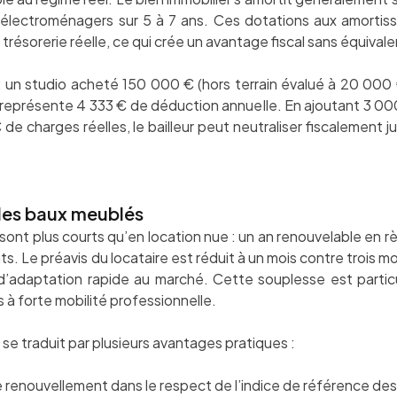
 électroménagers sur 5 à 7 ans. Ces dotations aux amorti
 trésorerie réelle, ce qui crée un avantage fiscal sans équival
 un studio acheté 150 000 € (hors terrain évalué à 20 00
 représente 4 333 € de déduction annuelle. En ajoutant 3 000
de charges réelles, le bailleur peut neutraliser fiscalement j
e des baux meublés
ont plus courts qu’en location nue : un an renouvelable en r
s. Le préavis du locataire est réduit à un mois contre trois moi
 d’adaptation rapide au marché. Cette souplesse est partic
es à forte mobilité professionnelle.
ité se traduit par plusieurs avantages pratiques :
 renouvellement dans le respect de l’indice de référence des 