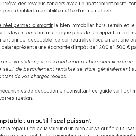
ui relève des revenus fonciers avec un abattement micro-fonc
n peut doubler la rentabilité nette d’un même bien.
e réel permet d’amortir
le bien immobilier hors terrain et le
sur les loyers pendant une longue période. Un appartement 
nt annuel déductible, ce qui neutralise fiscalement une gr
, cela représente une économie d’impôt de 1 200 à 1 500 € pa
ser une simulation par un expert-comptable spécialisé en imm
e seuil de basculement rentable se situe généralement 
ntant de vos charges réelles.
mécanismes de déduction en consultant ce guide sur l’
optim
 votre situation.
table : un outil fiscal puissant
a répartition de la valeur d’un bien sur sa durée d’utilisatio
é au régime réel. Le bien immobilier s’amortit généralement su