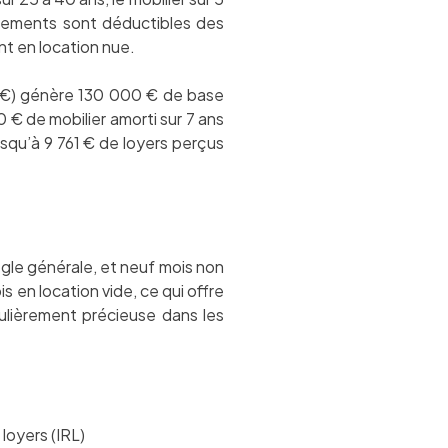
ssements sont déductibles des
ent en location nue.
0 €) génère 130 000 € de base
 € de mobilier amorti sur 7 ans
usqu’à 9 761 € de loyers perçus
ègle générale, et neuf mois non
s en location vide, ce qui offre
ulièrement précieuse dans les
loyers (IRL)