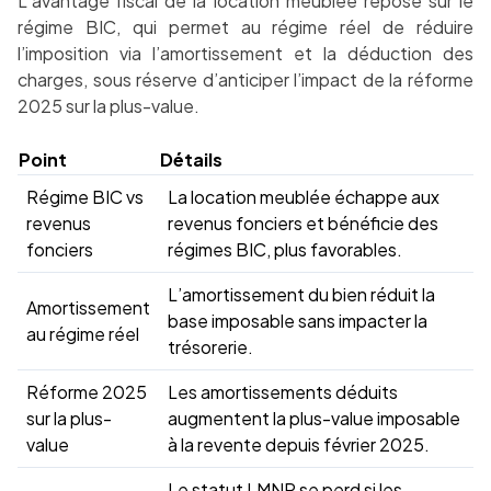
L’avantage fiscal de la location meublée repose sur le
régime BIC, qui permet au régime réel de réduire
l’imposition via l’amortissement et la déduction des
charges, sous réserve d’anticiper l’impact de la réforme
2025 sur la plus-value.
Point
Détails
Régime BIC vs
La location meublée échappe aux
revenus
revenus fonciers et bénéficie des
fonciers
régimes BIC, plus favorables.
L’amortissement du bien réduit la
Amortissement
base imposable sans impacter la
au régime réel
trésorerie.
Réforme 2025
Les amortissements déduits
sur la plus-
augmentent la plus-value imposable
value
à la revente depuis février 2025.
Le statut LMNP se perd si les