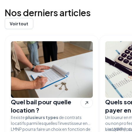
Nos derniers
articles
Voir tout
Quel bail pour quelle
Quels son
location ?
payer en
Il existe
plusieurs types
de contrats
Un loueur en 
locatifs parmi lesquelles l'investisseur en
ou non profes
LMNP pourra faire un choix en fonction de
s’acquitter, d
Les LMNP (loc