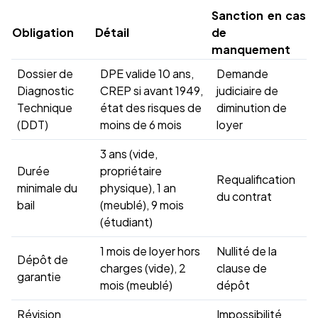
Sanction en cas
Obligation
Détail
de
manquement
Dossier de
DPE valide 10 ans,
Demande
Diagnostic
CREP si avant 1949,
judiciaire de
Technique
état des risques de
diminution de
(DDT)
moins de 6 mois
loyer
3 ans (vide,
Durée
propriétaire
Requalification
minimale du
physique), 1 an
du contrat
bail
(meublé), 9 mois
(étudiant)
1 mois de loyer hors
Nullité de la
Dépôt de
charges (vide), 2
clause de
garantie
mois (meublé)
dépôt
Révision
Impossibilité