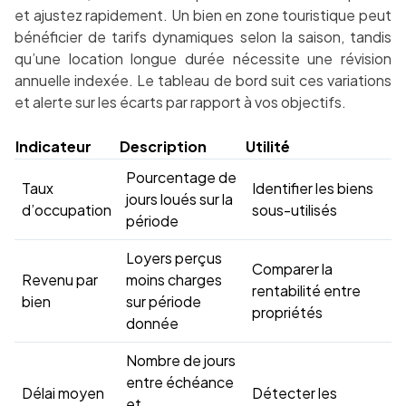
et ajustez rapidement. Un bien en zone touristique peut
bénéficier de tarifs dynamiques selon la saison, tandis
qu’une location longue durée nécessite une révision
annuelle indexée. Le tableau de bord suit ces variations
et alerte sur les écarts par rapport à vos objectifs.
Indicateur
Description
Utilité
Pourcentage de
Taux
Identifier les biens
jours loués sur la
d’occupation
sous-utilisés
période
Loyers perçus
Comparer la
Revenu par
moins charges
rentabilité entre
bien
sur période
propriétés
donnée
Nombre de jours
entre échéance
Délai moyen
Détecter les
et