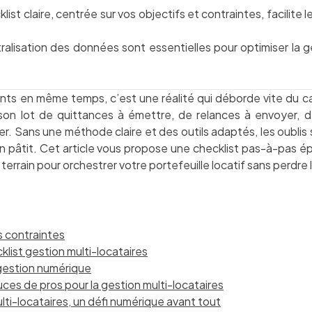
st claire, centrée sur vos objectifs et contraintes, facilite le 
ntralisation des données sont essentielles pour optimiser la g
.
nts en même temps, c’est une réalité qui déborde vite du cad
on lot de quittances à émettre, de relances à envoyer, d
r. Sans une méthode claire et des outils adaptés, les oublis s
 en pâtit. Cet article vous propose une checklist pas-à-pas é
errain pour orchestrer votre portefeuille locatif sans perdre le
os contraintes
list gestion multi-locataires
 gestion numérique
ces de pros pour la gestion multi-locataires
ulti-locataires, un défi numérique avant tout