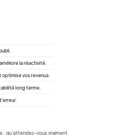
oubli.
améliore la réactivité.
t optimise vos revenus.
tabilité long terme.
’erreur.
le : qu’attendez-vous vraiment