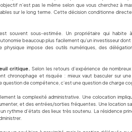
L’objectif n’est pas le même selon que vous cherchez à ma
tables sur le long terme. Cette décision conditionne direct
est souvent sous-estimée. Un propriétaire qui habite
tonomie beaucoup plus facilement qu’un investisseur dont les
nce physique impose des outils numériques, des délégatio
uil critique.
Selon les retours d’expérience de nombreux 
ent chronophage et risquée : mieux vaut basculer sur une 
ne question de compétence, c’est une question de charge cog
lement la complexité administrative. Une colocation impliq
umenter, et des entrées/sorties fréquentes. Une location sai
t un rythme d’états des lieux très soutenu. La résidence prin
dministrer.