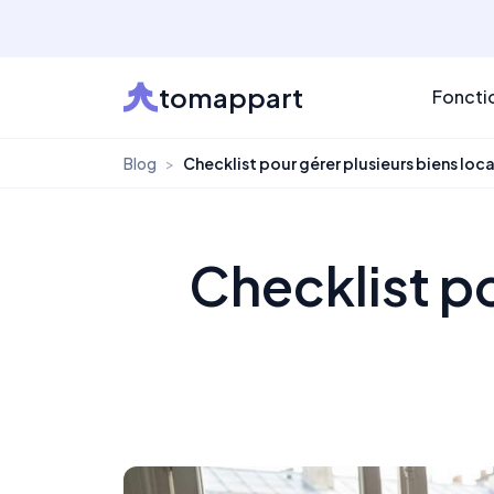
tomappart
Foncti
Blog
>
Checklist pour gérer plusieurs biens loc
Checklist po