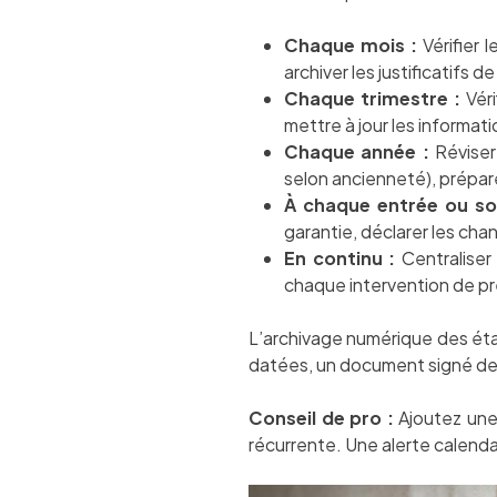
Chaque mois :
Vérifier 
archiver les justificatifs 
Chaque trimestre :
Véri
mettre à jour les informat
Chaque année :
Réviser 
selon ancienneté), préparer
À chaque entrée ou sor
garantie, déclarer les ch
En continu :
Centraliser
chaque intervention de pr
L’archivage numérique des état
datées, un document signé des 
Conseil de pro :
Ajoutez une
récurrente. Une alerte calend