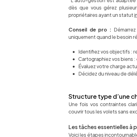
“L’auto-gestion est adaptée 
dès que vous gérez plusieurs
propriétaires ayant un statut
i
Conseil de pro :
Démarrez a
uniquement quand le besoin réel
Identifiez vos objectifs : 
Cartographiez vos biens : 
Évaluez votre charge actu
Décidez du niveau de délé
Structure type d’une ch
Une fois vos contraintes clari
couvrir tous les volets sans exce
Les tâches essentielles à p
Voici les étapes incontournabl