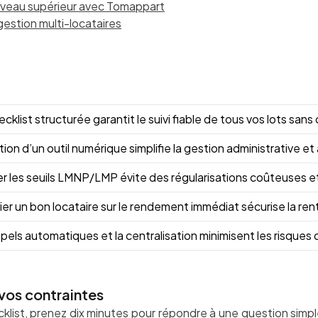
niveau supérieur avec Tomappart
 gestion multi-locataires
cklist structurée garantit le suivi fiable de tous vos lots sans 
ion d’un outil numérique simplifie la gestion administrative et 
er les seuils LMNP/LMP évite des régularisations coûteuses e
gier un bon locataire sur le rendement immédiat sécurise la ren
pels automatiques et la centralisation minimisent les risques d
 vos contraintes
cklist, prenez dix minutes pour répondre à une question simp