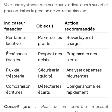
Voici une synthèse des principaux indicateurs à surveiller
pour optimiser la gestion de votre patrimoine :
Indicateur
Action
Objectif
financier
recommandée
Rentabilité
Maximiser les
Revoir loyer et
locative
profits
charges
Échéances
Respect des
Programmer des
fiscales
délais
alertes
Flux de
Sécuriser la
Analyser dépenses
trésorerie
liquidité
récurrentes
Comparaison
Détecter les
Corriger anomalies
écritures
écarts
rapidement
Conseil pro :
Réalisez un contrôle mensuel