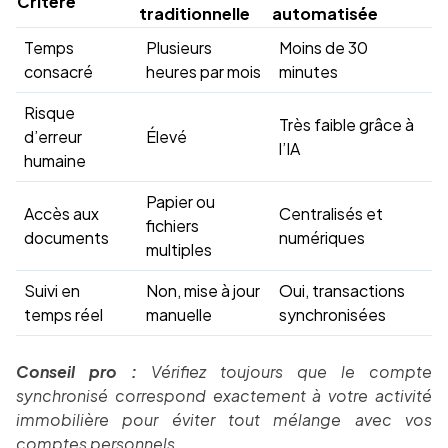
Critère
traditionnelle
automatisée
Temps
Plusieurs
Moins de 30
consacré
heures par mois
minutes
Risque
Très faible grâce à
d’erreur
Élevé
l’IA
humaine
Papier ou
Accès aux
Centralisés et
fichiers
documents
numériques
multiples
Suivi en
Non, mise à jour
Oui, transactions
temps réel
manuelle
synchronisées
Conseil pro :
Vérifiez toujours que le compte
synchronisé correspond exactement à votre activité
immobilière pour éviter tout mélange avec vos
comptes personnels.