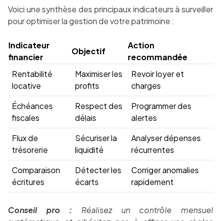
Voici une synthèse des principaux indicateurs à surveiller
pour optimiser la gestion de votre patrimoine :
Indicateur
Action
Objectif
financier
recommandée
Rentabilité
Maximiser les
Revoir loyer et
locative
profits
charges
Échéances
Respect des
Programmer des
fiscales
délais
alertes
Flux de
Sécuriser la
Analyser dépenses
trésorerie
liquidité
récurrentes
Comparaison
Détecter les
Corriger anomalies
écritures
écarts
rapidement
Conseil pro :
Réalisez un contrôle mensuel