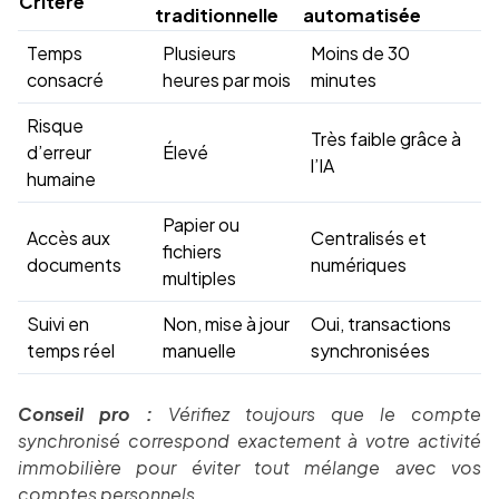
Critère
traditionnelle
automatisée
Temps
Plusieurs
Moins de 30
consacré
heures par mois
minutes
Risque
Très faible grâce à
d’erreur
Élevé
l’IA
humaine
Papier ou
Accès aux
Centralisés et
fichiers
documents
numériques
multiples
Suivi en
Non, mise à jour
Oui, transactions
temps réel
manuelle
synchronisées
Conseil pro :
Vérifiez toujours que le compte
synchronisé correspond exactement à votre activité
immobilière pour éviter tout mélange avec vos
comptes personnels.