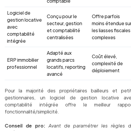
comptable
Logiciel de
Conçu pour le
Offre parfois
gestion locative
secteur, gestion
moins étendue su
avec
et comptabilité
les liasses fiscales
comptabilité
centralisées
complexes
intégrée
Adapté aux
Coût élevé,
ERP immobilier
grands parcs
complexité de
professionnel
locatifs, reporting
déploiement
avancé
Pour la majorité des propriétaires bailleurs et peti
gestionnaires, un logiciel de gestion locative av
comptabilité intégrée offre le meilleur rappo
fonctionnalité/simplicité.
Conseil de pro:
Avant de paramétrer les règles 