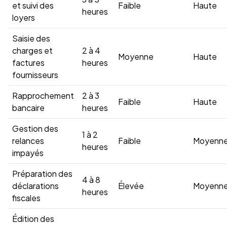
et suivi des
Faible
Haute
heures
loyers
Saisie des
charges et
2 à 4
Moyenne
Haute
factures
heures
fournisseurs
Rapprochement
2 à 3
Faible
Haute
bancaire
heures
Gestion des
1 à 2
relances
Faible
Moyenn
heures
impayés
Préparation des
4 à 8
déclarations
Élevée
Moyenn
heures
fiscales
Édition des