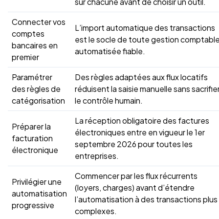
sur chacune avant de choisir un outil.
Connecter vos
L’import automatique des transactions
comptes
est le socle de toute gestion comptabl
bancaires en
automatisée fiable.
premier
Paramétrer
Des règles adaptées aux flux locatifs
des règles de
réduisent la saisie manuelle sans sacrifie
catégorisation
le contrôle humain.
La réception obligatoire des factures
Préparer la
électroniques entre en vigueur le 1er
facturation
septembre 2026 pour toutes les
électronique
entreprises.
Commencer par les flux récurrents
Privilégier une
(loyers, charges) avant d’étendre
automatisation
l’automatisation à des transactions plus
progressive
complexes.