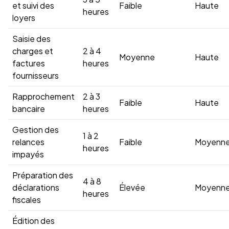
et suivi des
Faible
Haute
heures
loyers
Saisie des
charges et
2 à 4
Moyenne
Haute
factures
heures
fournisseurs
Rapprochement
2 à 3
Faible
Haute
bancaire
heures
Gestion des
1 à 2
relances
Faible
Moyenn
heures
impayés
Préparation des
4 à 8
déclarations
Élevée
Moyenn
heures
fiscales
Édition des