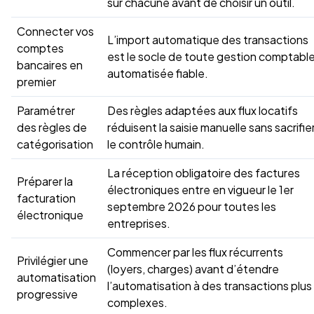
sur chacune avant de choisir un outil.
Connecter vos
L’import automatique des transactions
comptes
est le socle de toute gestion comptabl
bancaires en
automatisée fiable.
premier
Paramétrer
Des règles adaptées aux flux locatifs
des règles de
réduisent la saisie manuelle sans sacrifie
catégorisation
le contrôle humain.
La réception obligatoire des factures
Préparer la
électroniques entre en vigueur le 1er
facturation
septembre 2026 pour toutes les
électronique
entreprises.
Commencer par les flux récurrents
Privilégier une
(loyers, charges) avant d’étendre
automatisation
l’automatisation à des transactions plus
progressive
complexes.