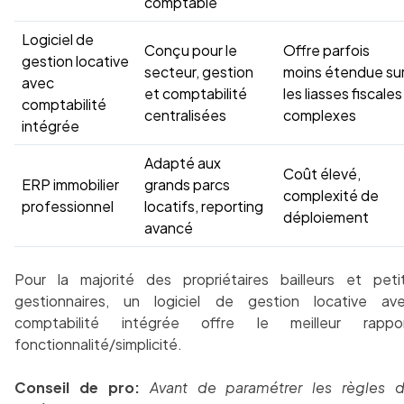
comptable
Logiciel de
Conçu pour le
Offre parfois
gestion locative
secteur, gestion
moins étendue su
avec
et comptabilité
les liasses fiscales
comptabilité
centralisées
complexes
intégrée
Adapté aux
Coût élevé,
ERP immobilier
grands parcs
complexité de
professionnel
locatifs, reporting
déploiement
avancé
Pour la majorité des propriétaires bailleurs et peti
gestionnaires, un logiciel de gestion locative av
comptabilité intégrée offre le meilleur rappo
fonctionnalité/simplicité.
Conseil de pro:
Avant de paramétrer les règles 