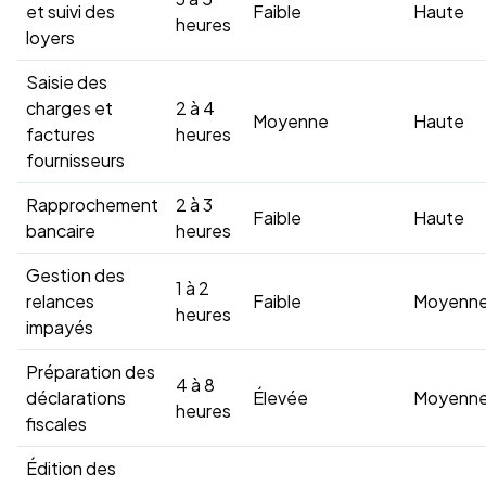
et suivi des
Faible
Haute
heures
loyers
Saisie des
charges et
2 à 4
Moyenne
Haute
factures
heures
fournisseurs
Rapprochement
2 à 3
Faible
Haute
bancaire
heures
Gestion des
1 à 2
relances
Faible
Moyenn
heures
impayés
Préparation des
4 à 8
déclarations
Élevée
Moyenn
heures
fiscales
Édition des