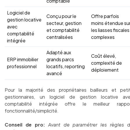
comptable
Logiciel de
Conçu pour le
Offre parfois
gestion locative
secteur, gestion
moins étendue su
avec
et comptabilité
les liasses fiscales
comptabilité
centralisées
complexes
intégrée
Adapté aux
Coût élevé,
ERP immobilier
grands parcs
complexité de
professionnel
locatifs, reporting
déploiement
avancé
Pour la majorité des propriétaires bailleurs et peti
gestionnaires, un logiciel de gestion locative av
comptabilité intégrée offre le meilleur rappo
fonctionnalité/simplicité.
Conseil de pro:
Avant de paramétrer les règles 