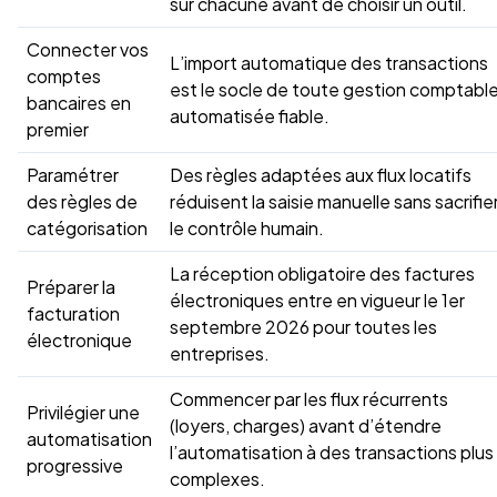
sur chacune avant de choisir un outil.
Connecter vos
L’import automatique des transactions
comptes
est le socle de toute gestion comptabl
bancaires en
automatisée fiable.
premier
Paramétrer
Des règles adaptées aux flux locatifs
des règles de
réduisent la saisie manuelle sans sacrifie
catégorisation
le contrôle humain.
La réception obligatoire des factures
Préparer la
électroniques entre en vigueur le 1er
facturation
septembre 2026 pour toutes les
électronique
entreprises.
Commencer par les flux récurrents
Privilégier une
(loyers, charges) avant d’étendre
automatisation
l’automatisation à des transactions plus
progressive
complexes.