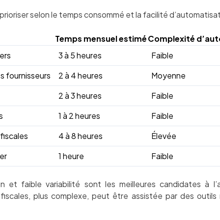
prioriser selon le temps consommé et la facilité d’automatisat
Temps mensuel estimé
Complexité d’aut
ers
3 à 5 heures
Faible
s fournisseurs
2 à 4 heures
Moyenne
2 à 3 heures
Faible
s
1 à 2 heures
Faible
fiscales
4 à 8 heures
Élevée
er
1 heure
Faible
n et faible variabilité sont les meilleures candidates à l
fiscales, plus complexe, peut être assistée par des outils