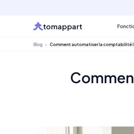
tomappart
Foncti
Blog
>
Comment automatiser la comptabilité l
Comment 