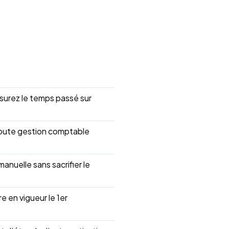
surez le temps passé sur
toute gestion comptable
manuelle sans sacrifier le
e en vigueur le 1er