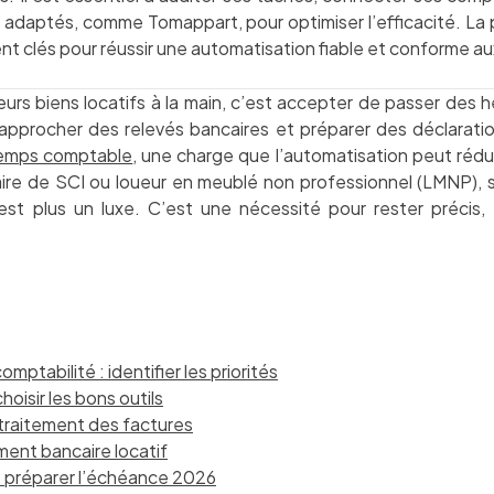
s adaptés, comme Tomappart, pour optimiser l’efficacité. La p
ent clés pour réussir une automatisation fiable et conforme au
eurs biens locatifs à la main, c’est accepter de passer des 
 rapprocher des relevés bancaires et préparer des déclaratio
temps comptable
, une charge que l’automatisation peut rédu
nnaire de SCI ou loueur en meublé non professionnel (LMNP),
est plus un luxe. C’est une nécessité pour rester précis
ptabilité : identifier les priorités
oisir les bons outils
e traitement des factures
ent bancaire locatif
: préparer l’échéance 2026