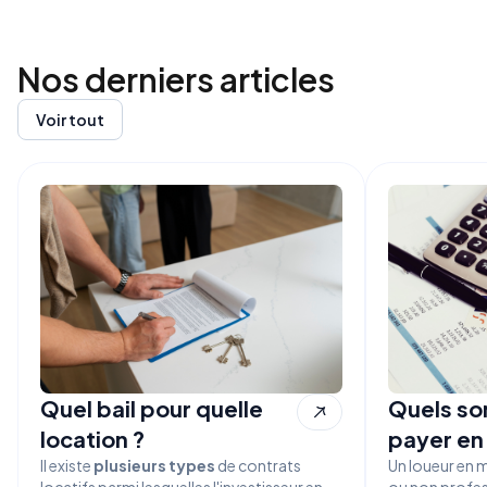
Nos derniers
articles
Voir tout
Quel bail pour quelle
Quels son
location ?
payer en
Il existe
plusieurs types
de contrats
Un loueur en 