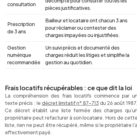
décompte pour consulter toutes les
consultation
pièces justificatives.
Bailleur et locataire ont chacun 3 ans
Prescription
pour réclamer ou contester des
de 3 ans
charges impayées ou injustifiées.
Gestion
Un suivi précis et documenté des
numérique
charges réduit les litiges et simplifie la
recommandée
gestion au quotidien.
Frais locatifs récupérables : ce que dit la loi
La compréhension des frais locatifs commence par u
texte précis : le
décret limitatif n° 87-713
du 26 août 1987
Ce décret établit une liste fermée des charges qu’u
propriétaire peut refacturer à son locataire. Hors de cett
liste, rien ne peut être récupéré, même si le propriétaire l’
effectivement payé.