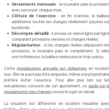
Versements mensuels
: le locataire paie la provisio
avec son loyer, chaque mois.
Clôture de l’exercice
: en fin d’année, le bailleu
additionne toutes les charges réellement payées su
la période.
Décompte détaillé
: il envoie un relevé ligne par lign
comparant provisions versées et charges réelles.
Régularisation
: si les charges réelles dépassent le
provisions, le locataire paie le complément. Si elle
sont inférieures, le bailleur rembourse le trop-perçu.
Cette
régularisation annuelle est obligatoire
en locatio
nue. Elle ne peut pas être esquivée, même si le propriétair
préfère éviter l’exercice. Pour aller plus loin sur le
mécanismes concrets de cet ajustement, ce
guide sur l
régularisation des charges
couvre le sujet en détail.
La situation est différente en location meublée ave