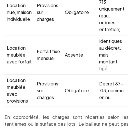
713
Location
Provisions
uniquement
nue, maison
sur
Obligatoire
(eau,
individuelle
charges
ordures,
entretien)
Identiques
Location
au décret,
Forfait fixe
meublée
Absente
mais
mensuel
avec forfait
montant
figé
Location
Provisions
Décret 87-
meublée
sur
Obligatoire
713, comme
avec
charges
en nu
provisions
En copropriété, les charges sont réparties selon le
tantièmes ou la surface des lots. Le bailleur ne peut pa