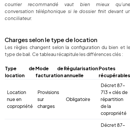
courrier recommandé vaut bien mieux qu’un
conversation téléphonique si le dossier finit devant u
conciliateur.
Charges selon le type de location
Les règles changent selon la configuration du bien et l
type de bail. Ce tableau récapitule les différences clés :
Type de
Mode de
Régularisation
Postes
location
facturation
annuelle
récupérable
Décret 87-
Location
Provisions
713 + clés de
nue en
sur
Obligatoire
répartition
copropriété
charges
de la
copropriété
Décret 87-