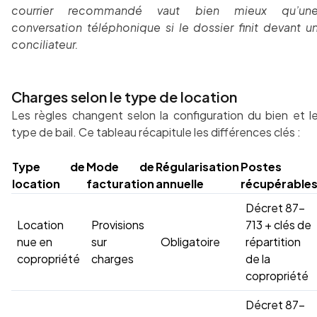
courrier recommandé vaut bien mieux qu’un
conversation téléphonique si le dossier finit devant u
conciliateur.
Charges selon le type de location
Les règles changent selon la configuration du bien et l
type de bail. Ce tableau récapitule les différences clés :
Type de
Mode de
Régularisation
Postes
location
facturation
annuelle
récupérable
Décret 87-
Location
Provisions
713 + clés de
nue en
sur
Obligatoire
répartition
copropriété
charges
de la
copropriété
Décret 87-