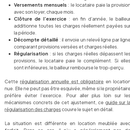
Versements mensuels
: le locataire paie la provisio
avec son loyer, chaque mois.
Clôture de l’exercice
: en fin d’année, le bailleu
additionne toutes les charges réellement payées su
la période.
Décompte détaillé
: il envoie un relevé ligne par lign
comparant provisions versées et charges réelles.
Régularisation
: si les charges réelles dépassent le
provisions, le locataire paie le complément. Si elle
sont inférieures, le bailleur rembourse le trop-perçu.
Cette
régularisation annuelle est obligatoire
en locatio
nue. Elle ne peut pas être esquivée, même si le propriétair
préfère éviter l’exercice. Pour aller plus loin sur le
mécanismes concrets de cet ajustement, ce
guide sur l
régularisation des charges
couvre le sujet en détail.
La situation est différente en location meublée ave