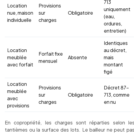
713
Location
Provisions
uniquement
nue, maison
sur
Obligatoire
(eau,
individuelle
charges
ordures,
entretien)
Identiques
Location
au décret,
Forfait fixe
meublée
Absente
mais
mensuel
avec forfait
montant
figé
Location
Provisions
Décret 87-
meublée
sur
Obligatoire
713, comme
avec
charges
en nu
provisions
En copropriété, les charges sont réparties selon le
tantièmes ou la surface des lots. Le bailleur ne peut pa