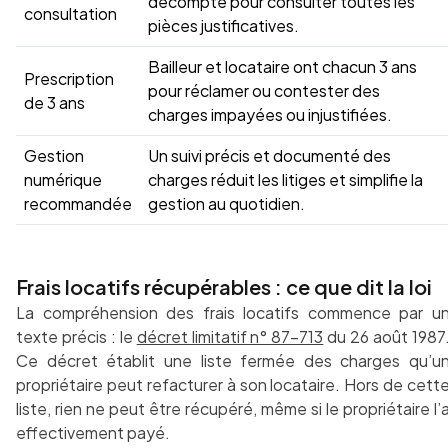
décompte pour consulter toutes les
consultation
pièces justificatives.
Bailleur et locataire ont chacun 3 ans
Prescription
pour réclamer ou contester des
de 3 ans
charges impayées ou injustifiées.
Gestion
Un suivi précis et documenté des
numérique
charges réduit les litiges et simplifie la
recommandée
gestion au quotidien.
Frais locatifs récupérables : ce que dit la loi
La compréhension des frais locatifs commence par u
texte précis : le
décret limitatif n° 87-713
du 26 août 1987
Ce décret établit une liste fermée des charges qu’u
propriétaire peut refacturer à son locataire. Hors de cett
liste, rien ne peut être récupéré, même si le propriétaire l’
effectivement payé.