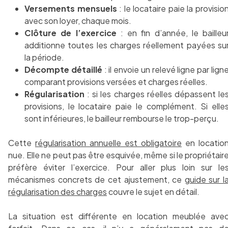
Versements mensuels
: le locataire paie la provisio
avec son loyer, chaque mois.
Clôture de l’exercice
: en fin d’année, le bailleu
additionne toutes les charges réellement payées su
la période.
Décompte détaillé
: il envoie un relevé ligne par lign
comparant provisions versées et charges réelles.
Régularisation
: si les charges réelles dépassent le
provisions, le locataire paie le complément. Si elle
sont inférieures, le bailleur rembourse le trop-perçu.
Cette
régularisation annuelle est obligatoire
en locatio
nue. Elle ne peut pas être esquivée, même si le propriétair
préfère éviter l’exercice. Pour aller plus loin sur le
mécanismes concrets de cet ajustement, ce
guide sur l
régularisation des charges
couvre le sujet en détail.
La situation est différente en location meublée ave