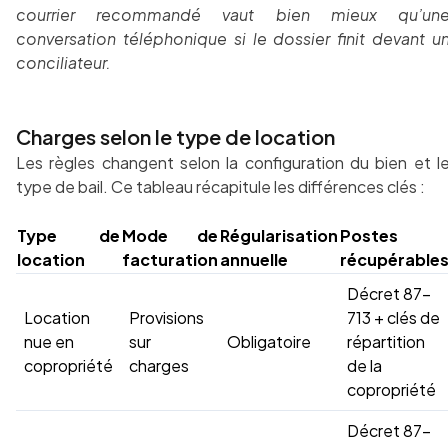
courrier recommandé vaut bien mieux qu’un
conversation téléphonique si le dossier finit devant u
conciliateur.
Charges selon le type de location
Les règles changent selon la configuration du bien et l
type de bail. Ce tableau récapitule les différences clés :
Type de
Mode de
Régularisation
Postes
location
facturation
annuelle
récupérable
Décret 87-
Location
Provisions
713 + clés de
nue en
sur
Obligatoire
répartition
copropriété
charges
de la
copropriété
Décret 87-