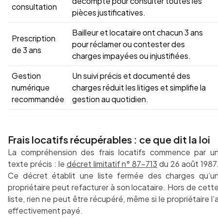
décompte pour consulter toutes les
consultation
pièces justificatives.
Bailleur et locataire ont chacun 3 ans
Prescription
pour réclamer ou contester des
de 3 ans
charges impayées ou injustifiées.
Gestion
Un suivi précis et documenté des
numérique
charges réduit les litiges et simplifie la
recommandée
gestion au quotidien.
Frais locatifs récupérables : ce que dit la loi
La compréhension des frais locatifs commence par u
texte précis : le
décret limitatif n° 87-713
du 26 août 1987
Ce décret établit une liste fermée des charges qu’u
propriétaire peut refacturer à son locataire. Hors de cett
liste, rien ne peut être récupéré, même si le propriétaire l’
effectivement payé.