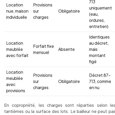
713
Location
Provisions
uniquement
nue, maison
sur
Obligatoire
(eau,
individuelle
charges
ordures,
entretien)
Identiques
Location
au décret,
Forfait fixe
meublée
Absente
mais
mensuel
avec forfait
montant
figé
Location
Provisions
Décret 87-
meublée
sur
Obligatoire
713, comme
avec
charges
en nu
provisions
En copropriété, les charges sont réparties selon le
tantièmes ou la surface des lots. Le bailleur ne peut pa