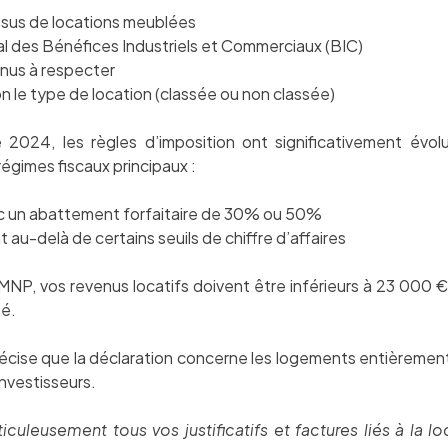
ssus de locations meublées
cal des Bénéfices Industriels et Commerciaux (BIC)
enus à respecter
n le type de location (classée ou non classée)
 2024, les règles d’imposition ont significativement évol
égimes fiscaux principaux :
c un abattement forfaitaire de 30% ou 50%
t au-delà de certains seuils de chiffre d’affaires
P, vos revenus locatifs doivent être inférieurs à 23 000 €
té.
récise que la déclaration concerne les logements entièreme
 investisseurs.
culeusement tous vos justificatifs et factures liés à la l