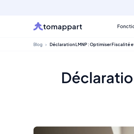
tomappart
Foncti
Blog
>
Déclaration LMNP : Optimiser Fiscalité 
Déclaratio