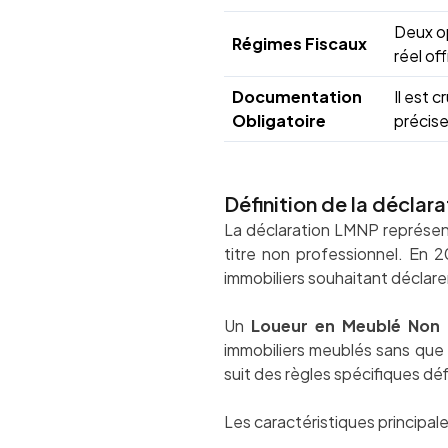
Deux op
Régimes Fiscaux
réel of
Documentation
Il est 
Obligatoire
précis
Définition de la décla
La déclaration LMNP représent
titre non professionnel. En 2
immobiliers souhaitant déclare
Un
Loueur en Meublé Non 
immobiliers meublés sans que 
suit des règles spécifiques défi
Les caractéristiques principal