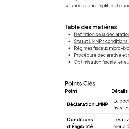
solutions pour simplifier chaq
Table des matières
Définition de la déclarat
Statut LMNP : conditions 
Régimes fiscaux micro-bic v
Procédure déclarative et
Optimisation fiscale, erreu
Points Clés
Point
Détails
La décl
Déclaration LMNP
fiscale
Conditions
Les rev
d’Éligibilité
meublés