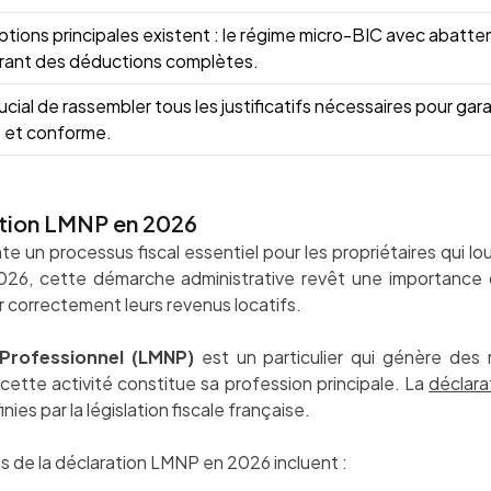
tions principales existent : le régime micro-BIC avec abattem
frant des déductions complètes.
crucial de rassembler tous les justificatifs nécessaires pour gar
e et conforme.
ration LMNP en 2026
e un processus fiscal essentiel pour les propriétaires qui 
026, cette démarche administrative revêt une importance cr
r correctement leurs revenus locatifs.
Professionnel (LMNP)
est un particulier qui génère des
cette activité constitue sa profession principale. La
déclara
nies par la législation fiscale française.
es de la déclaration LMNP en 2026 incluent :