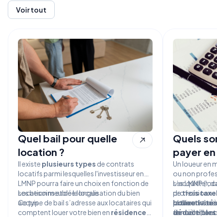
Voir tout
Quel bail pour quelle
Quels son
location ?
payer en
Il existe
plusieurs types
de contrats
Un loueur en 
locatifs parmi lesquelles l'investisseur en
ou non profes
LMNP pourra faire un choix en fonction de
s’acquitter, d
Les LMNP (loc
ses besoins et de la localisation du bien
Location meublée longue
de
professionnell
trois taxe
acquis.
Ce type de bail s’adresse aux locataires qui
collectivités
plusieurs taxes
la taxe
fonciè
comptent louer votre bien en
résidence
foncière, la c
déductibles
annuellement p