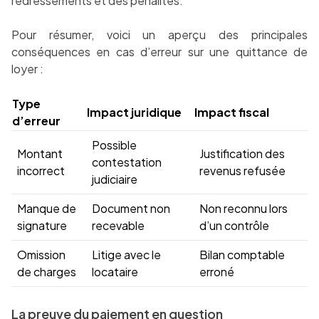
redressements et des pénalités.
Pour résumer, voici un aperçu des principales
conséquences en cas d’erreur sur une quittance de
loyer :
Type
Impact juridique
Impact fiscal
d’erreur
Possible
Montant
Justification des
contestation
incorrect
revenus refusée
judiciaire
Manque de
Document non
Non reconnu lors
signature
recevable
d’un contrôle
Omission
Litige avec le
Bilan comptable
de charges
locataire
erroné
La preuve du paiement en question