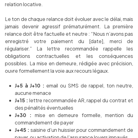
relation locative.
Le ton de chaque relance doit évoluer avec le délai, mais
jamais devenir agressif prématurément. La première
relance doit être factuelle et neutre : “Nous n’avons pas
enregistré votre paiement du [date], merci de
régulariser.” La lettre recommandée rappelle les
obligations contractuelles et les conséquences
possibles. La mise en demeure, rédigée avec précision,
ouvre formellement la voie aux recours légaux.
J+5 à J+10 :
email ou SMS de rappel, ton neutre,
aucune menace
J+15 :
lettre recommandée AR, rappel du contrat et
des pénalités éventuelles
J+30 :
mise en demeure formelle, mention du
commandement de payer
J+45 :
saisine d’un huissier pour commandement de
payer, ou activation de l’assurance loyers impayés