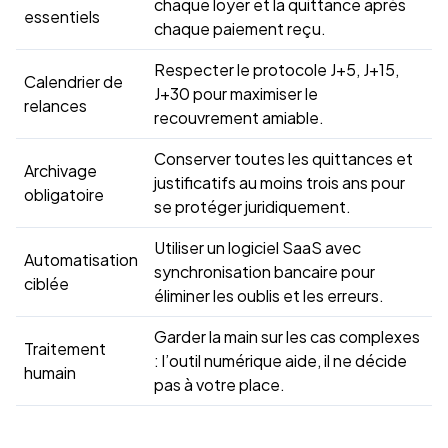
chaque loyer et la quittance après
essentiels
chaque paiement reçu.
Respecter le protocole J+5, J+15,
Calendrier de
J+30 pour maximiser le
relances
recouvrement amiable.
Conserver toutes les quittances et
Archivage
justificatifs au moins trois ans pour
obligatoire
se protéger juridiquement.
Utiliser un logiciel SaaS avec
Automatisation
synchronisation bancaire pour
ciblée
éliminer les oublis et les erreurs.
Garder la main sur les cas complexes
Traitement
: l’outil numérique aide, il ne décide
humain
pas à votre place.