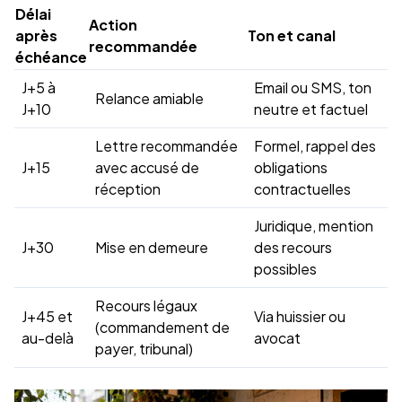
Délai
Action
après
Ton et canal
recommandée
échéance
J+5 à
Email ou SMS, ton
Relance amiable
J+10
neutre et factuel
Lettre recommandée
Formel, rappel des
J+15
avec accusé de
obligations
réception
contractuelles
Juridique, mention
J+30
Mise en demeure
des recours
possibles
Recours légaux
J+45 et
Via huissier ou
(commandement de
au-delà
avocat
payer, tribunal)