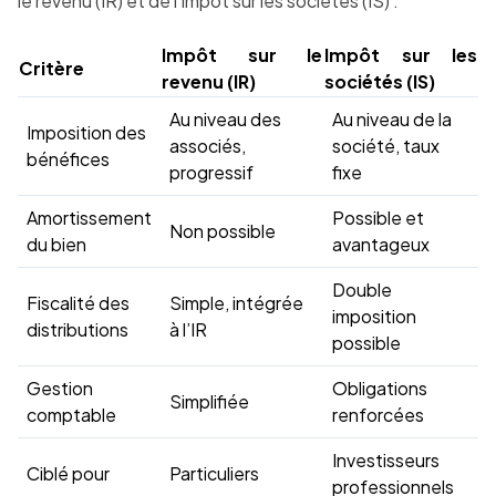
le revenu (IR) et de l’impôt sur les sociétés (IS) :
Impôt sur le
Impôt sur les
Critère
revenu (IR)
sociétés (IS)
Au niveau des
Au niveau de la
Imposition des
associés,
société, taux
bénéfices
progressif
fixe
Amortissement
Possible et
Non possible
du bien
avantageux
Double
Fiscalité des
Simple, intégrée
imposition
distributions
à l’IR
possible
Gestion
Obligations
Simplifiée
comptable
renforcées
Investisseurs
Ciblé pour
Particuliers
professionnels