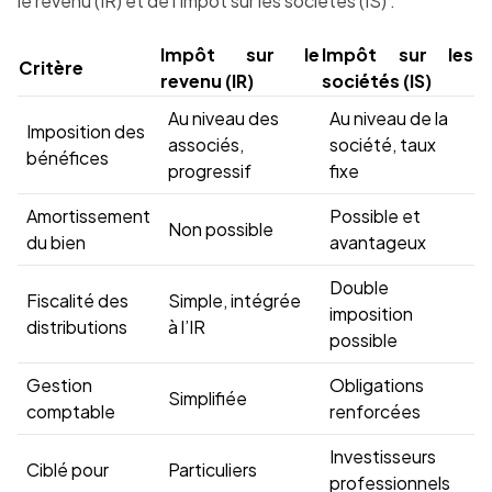
le revenu (IR) et de l’impôt sur les sociétés (IS) :
Impôt sur le
Impôt sur les
Critère
revenu (IR)
sociétés (IS)
Au niveau des
Au niveau de la
Imposition des
associés,
société, taux
bénéfices
progressif
fixe
Amortissement
Possible et
Non possible
du bien
avantageux
Double
Fiscalité des
Simple, intégrée
imposition
distributions
à l’IR
possible
Gestion
Obligations
Simplifiée
comptable
renforcées
Investisseurs
Ciblé pour
Particuliers
professionnels