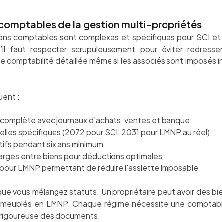
t comptables de la gestion multi-propriétés
ations comptables sont complexes et spécifiques pour SCI e
’il faut respecter scrupuleusement pour éviter redress
e comptabilité détaillée même si les associés sont imposés i
uent :
 complète avec journaux d’achats, ventes et banque
uelles spécifiques (2072 pour SCI, 2031 pour LMNP au réel)
atifs pendant six ans minimum
harges entre biens pour déductions optimales
 pour LMNP permettant de réduire l’assiette imposable
sque vous mélangez statuts. Un propriétaire peut avoir des bi
s meublés en LMNP. Chaque régime nécessite une comptabil
n rigoureuse des documents.