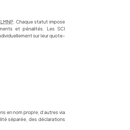
t LMNP
. Chaque statut impose
ements et pénalités. Les SCI
ndividuellement sur leur quote-
ens en nom propre, d’autres via
ité séparée, des déclarations