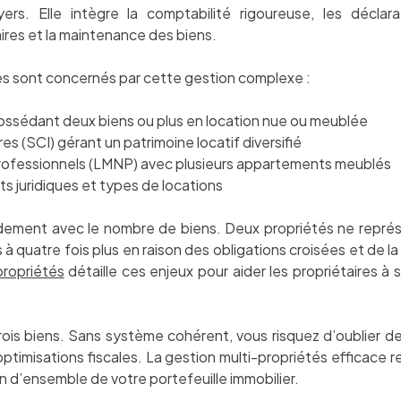
ers. Elle intègre la comptabilité rigoureuse, les déclarat
ires et la maintenance des biens.
ires sont concernés par cette gestion complexe :
 possédant deux biens ou plus en location nue ou meublée
es (SCI) gérant un patrimoine locatif diversifié
ofessionnels (LMNP) avec plusieurs appartements meublés
ts juridiques et types de locations
ement avec le nombre de biens. Deux propriétés ne représen
 à quatre fois plus en raison des obligations croisées et de l
propriétés
détaille ces enjeux pour aider les propriétaires à 
 trois biens. Sans système cohérent, vous risquez d’oublier 
imisations fiscales. La gestion multi-propriétés efficace re
on d’ensemble de votre portefeuille immobilier.