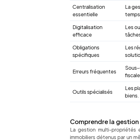
Centralisation
La ges
essentielle
temps
Digitalisation
Les ou
efficace
tâches
Obligations
Les ré
spécifiques
soluti
Sous-e
Erreurs fréquentes
fiscal
Les pl
Outils spécialisés
biens.
Comprendre la gestion 
La gestion multi-propriétés e
immobiliers détenus par un m