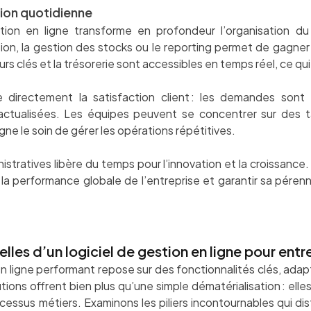
tion quotidienne
stion en ligne transforme en profondeur l’organisation du 
ion, la gestion des stocks ou le reporting permet de gagner 
s clés et la trésorerie sont accessibles en temps réel, ce qui f
e directement la satisfaction client : les demandes sont 
 actualisées. Les équipes peuvent se concentrer sur des t
ligne le soin de gérer les opérations répétitives.
stratives libère du temps pour l’innovation et la croissance.
s la performance globale de l’entreprise et garantir sa pére
lles d’un logiciel de gestion en ligne pour entr
 en ligne performant repose sur des fonctionnalités clés, ada
ions offrent bien plus qu’une simple dématérialisation : elle
essus métiers. Examinons les piliers incontournables qui dis