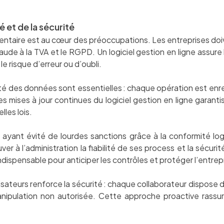
 et de la sécurité
entaire est au cœur des préoccupations. Les entreprises doi
-fraude à la TVA et le RGPD. Un logiciel gestion en ligne assur
le risque d’erreur ou d’oubli.
lité des données sont essentielles : chaque opération est enreg
s mises à jour continues du logiciel gestion en ligne garant
lles lois.
yant évité de lourdes sanctions grâce à la conformité logici
uver à l’administration la fiabilité de ses process et la sécu
indispensable pour anticiper les contrôles et protéger l’entrep
lisateurs renforce la sécurité : chaque collaborateur dispose d
nipulation non autorisée. Cette approche proactive rassure