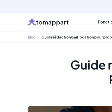
tomappart
Foncti
Blog
>
Guide rédaction bail location pour propr
Guide r