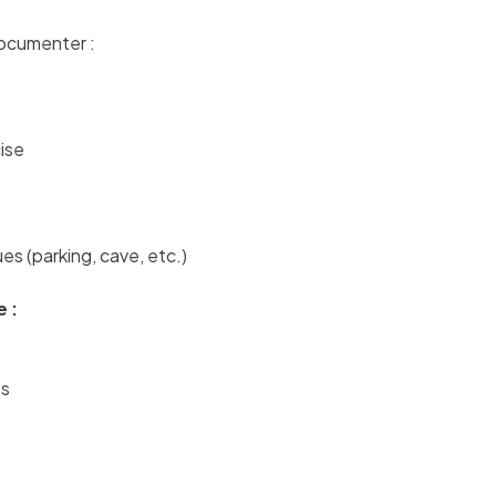
documenter :
ise
es (parking, cave, etc.)
e :
es