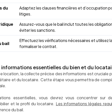
s du
Adaptez les clauses financières et d’occupation p
litiges.
ridique
Assurez-vous que le bail inclut toutes les obligatio
éviter les sanctions.
Effectuez les vérifications nécessaires et utilisez 
 bail
formaliser le contrat.
 informations essentielles du bien et du locatai
de location, la collecte précise des informations est cruciale p
iétaire et du locataire. Cette étape vous permettra de compil
ale.
tions essentielles, vous devrez vous concentrer sur de
lier et le profil du locataire.
Les informations légales requ
arence du bail.