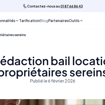
Contactez-nous au
01 87 66 86 43
onnalités
Tarification
Blog
Partenaires
Outils
iétaires sereins
édaction bail locat
propriétaires serein
Publié le 6 février 2026