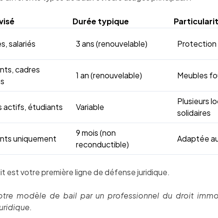
visé
Durée typique
Particulari
s, salariés
3 ans (renouvelable)
Protection 
nts, cadres
1 an (renouvelable)
Meubles four
es
Plusieurs lo
 actifs, étudiants
Variable
solidaires
9 mois (non
ants uniquement
Adaptée au 
reconductible)
it est votre première ligne de défense juridique.
 votre modèle de bail par un professionnel du droit immob
uridique.