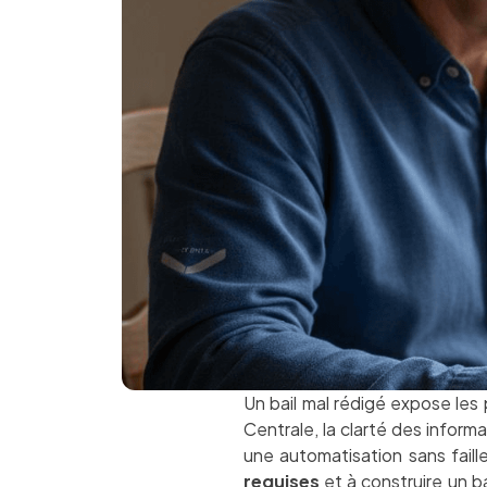
Un bail mal rédigé expose les 
Centrale, la clarté des informa
une automatisation sans faill
requises
et à construire un b