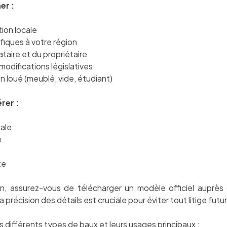
er :
tion locale
fiques à votre région
taire et du propriétaire
modifications législatives
n loué (meublé, vide, étudiant)
rer :
pale
e
te
, assurez-vous de télécharger un modèle officiel auprès 
précision des détails est cruciale pour éviter tout litige futur
s différents types de baux et leurs usages principaux :