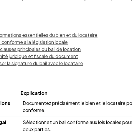
formations essentielles du bien et du locataire
 conforme à la législation locale
clauses principales du bail de location
rmité juridique et fiscale du document
ser la signature du bail avec le locataire
Explication
tions
Documentez précisément le bien et le locataire pour
conforme.
gal
Sélectionnez un bail conforme aux lois locales pour
deux parties.