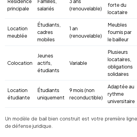
Résidence
Familles,
3 ans
forte du
principale
salariés
(renouvelable)
locataire
Étudiants,
Meubles
Location
1 an
cadres
fournis par
meublée
(renouvelable)
mobiles
le bailleur
Plusieurs
Jeunes
locataires,
Colocation
actifs,
Variable
obligations
étudiants
solidaires
Adaptée au
Location
Étudiants
9 mois (non
rythme
étudiante
uniquement
reconductible)
universitaire
Un modèle de bail bien construit est votre première lign
de défense juridique.