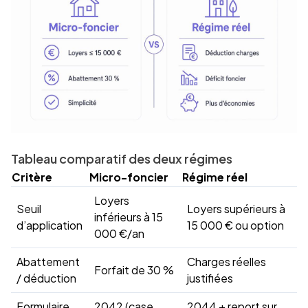
Tableau comparatif des deux régimes
Critère
Micro-foncier
Régime réel
Loyers
Seuil
Loyers supérieurs à
inférieurs à 15
d’application
15 000 € ou option
000 €/an
Abattement
Charges réelles
Forfait de 30 %
/ déduction
justifiées
Formulaire
2042 (case
2044 + report sur