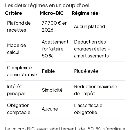
Les deux régimes en un coup d’oeil
Critère
Micro-BIC
Régime réel
Plafond de
77 700 € en
Aucun plafond
recettes
2026
Abattement
Déduction des
Mode de
forfaitaire
charges réelles +
calcul
50 %
amortissements
Complexité
Faible
Plus élevée
administrative
Intérêt
Réduction maximale
Simplicité
principal
de l’impôt
Obligation
Liasse fiscale
Aucune
comptable
obligatoire
Le
micro-BIC avec abattement de 50 %
s’applique