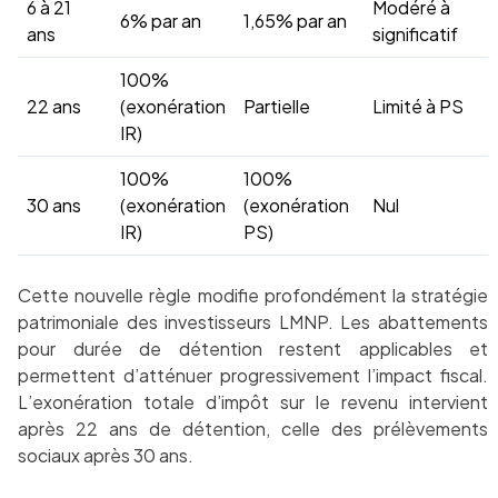
6 à 21
Modéré à
6% par an
1,65% par an
ans
significatif
100%
22 ans
(exonération
Partielle
Limité à PS
IR)
100%
100%
30 ans
(exonération
(exonération
Nul
IR)
PS)
Cette nouvelle règle modifie profondément la stratégie
patrimoniale des investisseurs LMNP. Les abattements
pour durée de détention restent applicables et
permettent d’atténuer progressivement l’impact fiscal.
L’exonération totale d’impôt sur le revenu intervient
après 22 ans de détention, celle des prélèvements
sociaux après 30 ans.