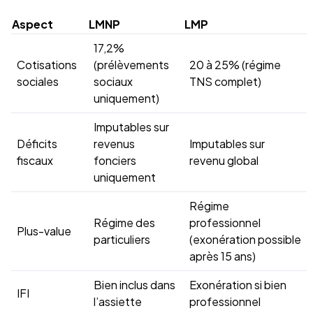
Aspect
LMNP
LMP
17,2%
Cotisations
(prélèvements
20 à 25% (régime
sociales
sociaux
TNS complet)
uniquement)
Imputables sur
Déficits
revenus
Imputables sur
fiscaux
fonciers
revenu global
uniquement
Régime
Régime des
professionnel
Plus-value
particuliers
(exonération possible
après 15 ans)
Bien inclus dans
Exonération si bien
IFI
l’assiette
professionnel