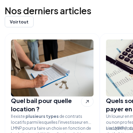
Nos derniers
articles
Voir tout
Quel bail pour quelle
Quels son
location ?
payer en
Il existe
plusieurs types
de contrats
Un loueur en 
locatifs parmi lesquelles l'investisseur en
ou non profes
LMNP pourra faire un choix en fonction de
s’acquitter, d
Les LMNP (loc