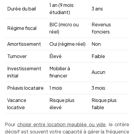
1 an (9 mois
Durée du bail
3 ans
étudiant)
BIC (micro ou
Revenus
Régime fiscal
réel)
fonciers
Amortissement
Oui (régime réel)
Non
Turnover
Élevé
Faible
Investissement
Mobilier à
Aucun
initial
financer
Préavis locataire
1 mois
3 mois
Vacance
Risque plus
Risque plus
locative
élevé
faible
Pour
choisir entre location meublée ou vide
, le critère
décisif est souvent votre capacité à gérer la fréquence