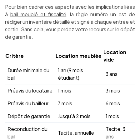
Pour bien cadrer ces aspects avec les implications liées
à
bail meublé et fiscalité
, la règle numéro un est de
rédiger un inventaire détaillé et signé à chaque entrée et
sortie. Sans cela, vous perdez votre recours sur le dépôt
de garantie.
Location
Critère
Location meublée
vide
Durée minimale du
1 an (9 mois
3 ans
bail
étudiant)
Préavis du locataire
1 mois
3 mois
Préavis du bailleur
3 mois
6 mois
Dépôt de garantie
Jusqu’à 2 mois
1 mois
Reconduction du
Tacite, 3
Tacite, annuelle
bail
ans