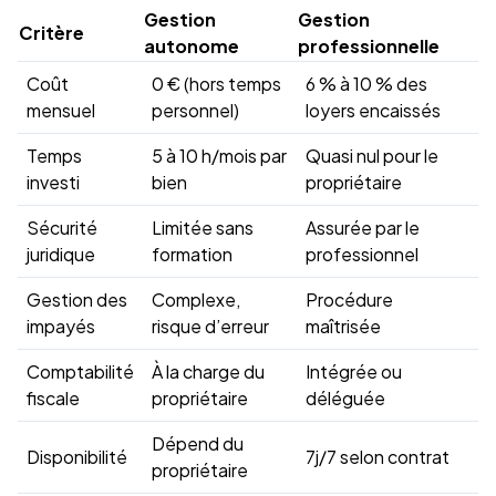
Gestion
Gestion
Critère
autonome
professionnelle
Coût
0 € (hors temps
6 % à 10 % des
mensuel
personnel)
loyers encaissés
Temps
5 à 10 h/mois par
Quasi nul pour le
investi
bien
propriétaire
Sécurité
Limitée sans
Assurée par le
juridique
formation
professionnel
Gestion des
Complexe,
Procédure
impayés
risque d’erreur
maîtrisée
Comptabilité
À la charge du
Intégrée ou
fiscale
propriétaire
déléguée
Dépend du
Disponibilité
7j/7 selon contrat
propriétaire