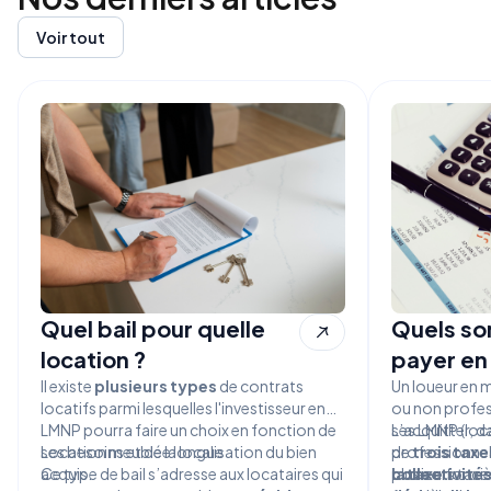
Voir tout
Quel bail pour quelle
Quels son
location ?
payer en
Il existe
plusieurs types
de contrats
Un loueur en 
locatifs parmi lesquelles l'investisseur en
ou non profes
LMNP pourra faire un choix en fonction de
s’acquitter, d
Les LMNP (loc
ses besoins et de la localisation du bien
Location meublée longue
de
professionnell
trois taxe
acquis.
Ce type de bail s’adresse aux locataires qui
collectivités
plusieurs taxes
la taxe
fonciè