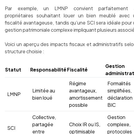
Par exemple, un LMNP convient parfaitement 
propriétaires souhaitant louer un bien meublé avec 
fiscalité avantageuse, tandis qu’une SCI sera idéale pour
gestion patrimoniale complexe impliquant plusieurs associ
Voici un aperçu des impacts fiscaux et administratifs selo
structure choisie :
Gestion
Statut
Responsabilité
Fiscalité
administrat
Régime
Formalités
Limitée au
avantageux,
simplifiées,
LMNP
bien loué
amortissement
déclaration
possible
BIC
Collective,
Gestion
partagée
Choix IR ou IS,
complexe,
SCI
entre
optimisable
protocoles