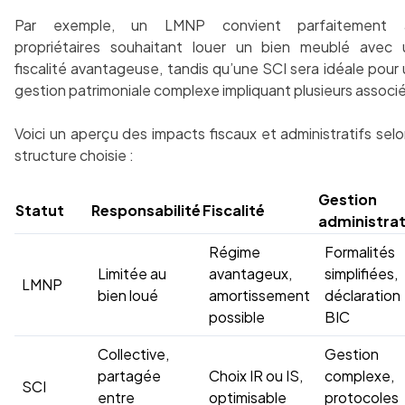
Par exemple, un LMNP convient parfaitement 
propriétaires souhaitant louer un bien meublé avec 
fiscalité avantageuse, tandis qu’une SCI sera idéale pour
gestion patrimoniale complexe impliquant plusieurs associ
Voici un aperçu des impacts fiscaux et administratifs selo
structure choisie :
Gestion
Statut
Responsabilité
Fiscalité
administrat
Régime
Formalités
Limitée au
avantageux,
simplifiées,
LMNP
bien loué
amortissement
déclaration
possible
BIC
Collective,
Gestion
partagée
Choix IR ou IS,
complexe,
SCI
entre
optimisable
protocoles