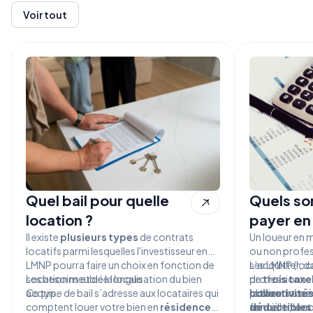
Voir tout
Quel bail pour quelle
Quels son
location ?
payer en
Il existe
plusieurs types
de contrats
Un loueur en 
locatifs parmi lesquelles l'investisseur en
ou non profes
LMNP pourra faire un choix en fonction de
s’acquitter, d
Les LMNP (loc
ses besoins et de la localisation du bien
Location meublée longue
de
professionnell
trois taxe
acquis.
Ce type de bail s’adresse aux locataires qui
collectivités
plusieurs taxes
la taxe
fonciè
comptent louer votre bien en
résidence
foncière, la c
déductibles
annuellement p