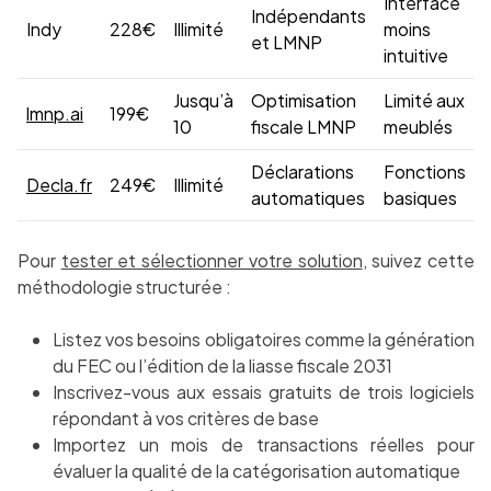
Interface
Indépendants
Indy
228€
Illimité
moins
et LMNP
intuitive
Jusqu’à
Optimisation
Limité aux
lmnp.ai
199€
10
fiscale LMNP
meublés
Déclarations
Fonctions
Decla.fr
249€
Illimité
automatiques
basiques
Pour
tester et sélectionner votre solution
, suivez cette
méthodologie structurée :
Listez vos besoins obligatoires comme la génération
du FEC ou l’édition de la liasse fiscale 2031
Inscrivez-vous aux essais gratuits de trois logiciels
répondant à vos critères de base
Importez un mois de transactions réelles pour
évaluer la qualité de la catégorisation automatique