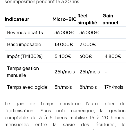
son imposition pendant 15 à 20 ans.
Réel
Gain
Indicateur
Micro-BIC
simplifié
annuel
Revenus locatifs
36 000€
36 000€
-
Base imposable
18 000€
2 000€
-
Impôt (TMI 30%)
5 400€
600€
4 800€
Temps gestion
25h/mois
25h/mois
-
manuelle
Temps avec logiciel
5h/mois
8h/mois
17h/mois
Le gain de temps constitue l’autre pilier de
l’optimisation. Sans outil numérique, la gestion
comptable de 3 à 5 biens mobilise 15 à 20 heures
mensuelles entre la saisie des écritures, le