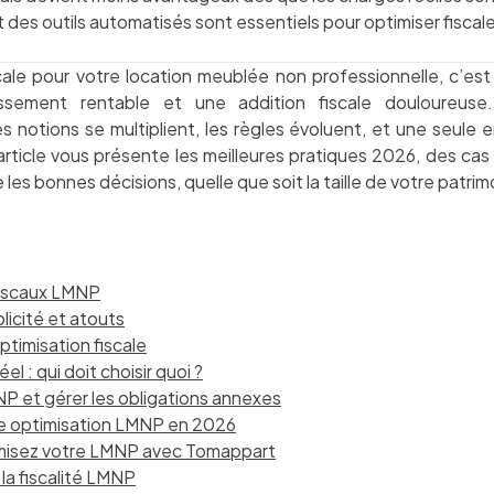
 des outils automatisés sont essentiels pour optimiser fisca
cale pour votre location meublée non professionnelle, c’est 
issement rentable et une addition fiscale douloureuse
s notions se multiplient, les règles évoluent, et une seule 
t article vous présente les meilleures pratiques 2026, des cas
les bonnes décisions, quelle que soit la taille de votre patrimo
fiscaux LMNP
licité et atouts
’optimisation fiscale
l : qui doit choisir quoi ?
NP et gérer les obligations annexes
aie optimisation LMNP en 2026
misez votre LMNP avec Tomappart
la fiscalité LMNP