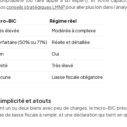
comptabilité (ou faire appel à un expert), et votre capacité
nos
conseils stratégiques LMNP
pour aller plus loin dans l’anal
cro-BIC
Régime réel
ès élevée
Modérée à complexe
rfaitaire (50% ou 71%)
Réelle et détaillée
on
Oui
mité
Très élevé
ucune
Liasse fiscale obligatoire
implicité et atouts
rent un ou deux biens avec peu de charges, le micro-BIC pr
s de liasse fiscale à remplir, et une déclaration qui tient en q