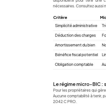
disponibilité pour tenir une 
nécessaires. Consultez aussi 
Critère
Mi
Simplicité administrative
Tr
Déduction des charges
Fo
Amortissement du bien
N
Bénéfice fiscal potentiel
Li
Obligation comptable
A
Le régime micro-BIC : s
Pour les propriétaires qui gè
Aucune comptabilité à tenir, pa
2042 C PRO.