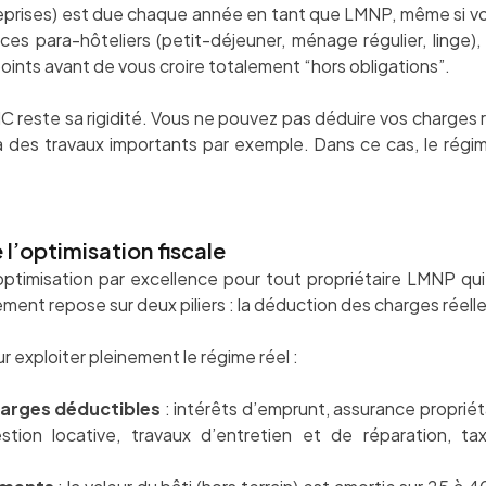
eprises) est due chaque année en tant que LMNP, même si vous
ices para-hôteliers (petit-déjeuner, ménage régulier, linge)
points avant de vous croire totalement “hors obligations”.
BIC reste sa rigidité. Vous ne pouvez pas déduire vos charges 
 à des travaux importants par exemple. Dans ce cas, le régim
e l’optimisation fiscale
d’optimisation par excellence pour tout propriétaire LMNP qu
ment repose sur deux piliers : la déduction des charges réell
ur exploiter pleinement le régime réel :
arges déductibles
: intérêts d’emprunt, assurance proprié
stion locative, travaux d’entretien et de réparation, tax