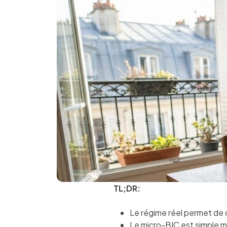
TL;DR:
Le régime réel permet de d
Le micro-BIC est simple m