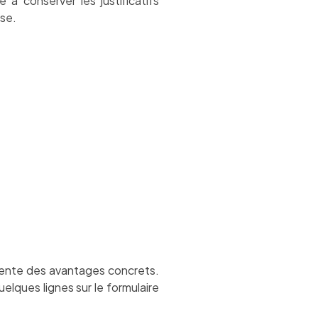
 à conserver les justificatifs
yse.
ésente des avantages concrets.
uelques lignes sur le formulaire