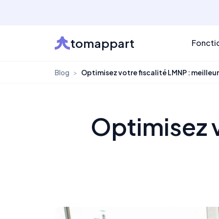
tomappart
Foncti
Blog
>
Optimisez votre fiscalité LMNP : meille
Optimisez v