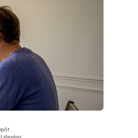
impôt.
t élevées.