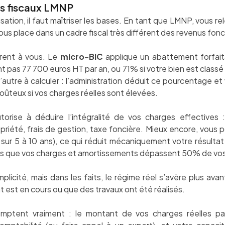
s fiscaux LMNP
sation, il faut maîtriser les bases. En tant que LMNP, vous r
vous place dans un cadre fiscal très différent des revenus fonc
frent à vous. Le
micro-BIC
applique un abattement forfait
t pas 77 700 euros HT par an, ou 71% si votre bien est classé 
’autre à calculer : l’administration déduit ce pourcentage et
oûteux si vos charges réelles sont élevées.
utorise à déduire l’intégralité de vos charges effectives 
iété, frais de gestion, taxe foncière. Mieux encore, vous po
 sur 5 à 10 ans), ce qui réduit mécaniquement votre résultat f
s que vos charges et amortissements dépassent 50% de vos
mplicité, mais dans les faits, le régime réel s’avère plus a
t est en cours ou que des travaux ont été réalisés.
 comptent vraiment : le montant de vos charges réelles pa