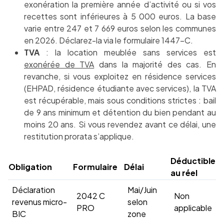
exonération la première année d’activité ou si vos
recettes sont inférieures à 5 000 euros. La base
varie entre 247 et 7 669 euros selon les communes
en 2026. Déclarez-la via le formulaire 1447-C.
TVA
: la location meublée sans services est
exonérée de TVA
dans la majorité des cas. En
revanche, si vous exploitez en résidence services
(EHPAD, résidence étudiante avec services), la TVA
est récupérable, mais sous conditions strictes : bail
de 9 ans minimum et détention du bien pendant au
moins 20 ans. Si vous revendez avant ce délai, une
restitution prorata s’applique.
Déductible
Obligation
Formulaire
Délai
au réel
Déclaration
Mai/Juin
2042 C
Non
revenus micro-
selon
PRO
applicable
BIC
zone