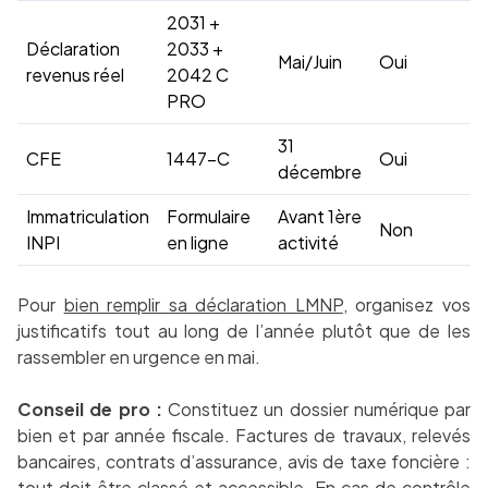
2031 +
Déclaration
2033 +
Mai/Juin
Oui
revenus réel
2042 C
PRO
31
CFE
1447-C
Oui
décembre
Immatriculation
Formulaire
Avant 1ère
Non
INPI
en ligne
activité
Pour
bien remplir sa déclaration LMNP
, organisez vos
justificatifs tout au long de l’année plutôt que de les
rassembler en urgence en mai.
Conseil de pro :
Constituez un dossier numérique par
bien et par année fiscale. Factures de travaux, relevés
bancaires, contrats d’assurance, avis de taxe foncière :
tout doit être classé et accessible. En cas de contrôle