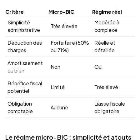
Critère
Micro-BIC
Régime réel
Simplicité
Modérée à
Très élevée
administrative
complexe
Déduction des
Forfaitaire (50%
Réelle et
charges
ou 71%)
détaillée
Amortissement
Non
Oui
du bien
Bénéfice fiscal
Limité
Très élevé
potentiel
Obligation
Liasse fiscale
Aucune
comptable
obligatoire
Le régime micro-BIC : simplicité et atouts