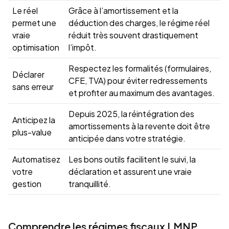
Le réel
Grâce à l’amortissement et la
permet une
déduction des charges, le régime réel
vraie
réduit très souvent drastiquement
optimisation
l’impôt.
Respectez les formalités (formulaires,
Déclarer
CFE, TVA) pour éviter redressements
sans erreur
et profiter au maximum des avantages.
Depuis 2025, la réintégration des
Anticipez la
amortissements à la revente doit être
plus-value
anticipée dans votre stratégie.
Automatisez
Les bons outils facilitent le suivi, la
votre
déclaration et assurent une vraie
gestion
tranquillité.
Comprendre les régimes fiscaux LMNP