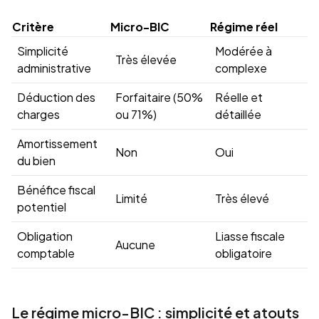
Critère
Micro-BIC
Régime réel
Simplicité
Modérée à
Très élevée
administrative
complexe
Déduction des
Forfaitaire (50%
Réelle et
charges
ou 71%)
détaillée
Amortissement
Non
Oui
du bien
Bénéfice fiscal
Limité
Très élevé
potentiel
Obligation
Liasse fiscale
Aucune
comptable
obligatoire
Le régime micro-BIC : simplicité et atouts