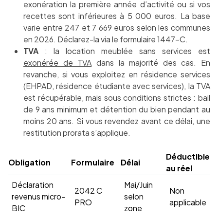
exonération la première année d’activité ou si vos
recettes sont inférieures à 5 000 euros. La base
varie entre 247 et 7 669 euros selon les communes
en 2026. Déclarez-la via le formulaire 1447-C.
TVA
: la location meublée sans services est
exonérée de TVA
dans la majorité des cas. En
revanche, si vous exploitez en résidence services
(EHPAD, résidence étudiante avec services), la TVA
est récupérable, mais sous conditions strictes : bail
de 9 ans minimum et détention du bien pendant au
moins 20 ans. Si vous revendez avant ce délai, une
restitution prorata s’applique.
Déductible
Obligation
Formulaire
Délai
au réel
Déclaration
Mai/Juin
2042 C
Non
revenus micro-
selon
PRO
applicable
BIC
zone