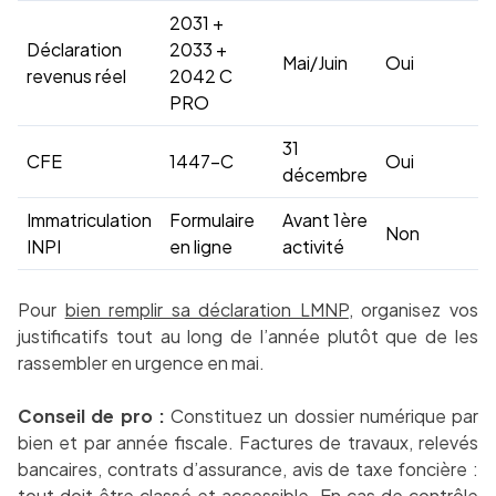
2031 +
Déclaration
2033 +
Mai/Juin
Oui
revenus réel
2042 C
PRO
31
CFE
1447-C
Oui
décembre
Immatriculation
Formulaire
Avant 1ère
Non
INPI
en ligne
activité
Pour
bien remplir sa déclaration LMNP
, organisez vos
justificatifs tout au long de l’année plutôt que de les
rassembler en urgence en mai.
Conseil de pro :
Constituez un dossier numérique par
bien et par année fiscale. Factures de travaux, relevés
bancaires, contrats d’assurance, avis de taxe foncière :
tout doit être classé et accessible. En cas de contrôle