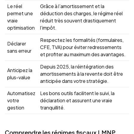
Le réel
Grâce à l’amortissement et la
permet une
déduction des charges, le régime réel
vraie
réduit très souvent drastiquement
optimisation
l’impôt.
Respectez les formalités (formulaires,
Déclarer
CFE, TVA) pour éviter redressements
sans erreur
et profiter au maximum des avantages.
Depuis 2025, la réintégration des
Anticipez la
amortissements à la revente doit être
plus-value
anticipée dans votre stratégie.
Automatisez
Les bons outils facilitent le suivi, la
votre
déclaration et assurent une vraie
gestion
tranquillité.
Comprendre les régimes fiscaux LMNP