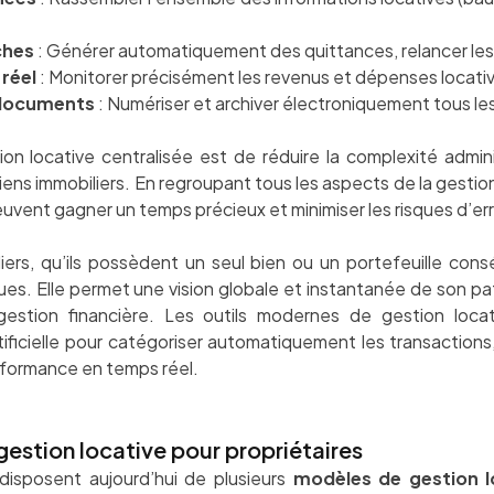
e
ches
: Générer automatiquement des quittances, relancer les 
 réel
: Monitorer précisément les revenus et dépenses locati
 documents
: Numériser et archiver électroniquement tous le
tion locative centralisée est de réduire la complexité admin
 biens immobiliers. En regroupant tous les aspects de la gest
euvent gagner un temps précieux et minimiser les risques d’er
liers, qu’ils possèdent un seul bien ou un portefeuille co
s. Elle permet une vision globale et instantanée de son patrim
gestion financière. Les outils modernes de gestion loca
tificielle pour catégoriser automatiquement les transactions
erformance en temps réel.
estion locative pour propriétaires
 disposent aujourd’hui de plusieurs
modèles de gestion l