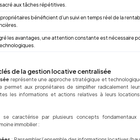
sacré aux tâches répétitives.
propriétaires bénéficient d’un suivi en temps réel de la renta
ncières.
gré les avantages, une attention constante est nécessaire pou
technologiques.
clés de la gestion locative centralisée
isée
représente une approche stratégique et technologiqu
lle permet aux propriétaires de simplifier radicalement leu
tes les informations et actions relatives à leurs locati
se caractérise par plusieurs concepts fondamentaux q
imoine immobilier :
nées
: Rassembler l’ensemble des informations locatives (bau