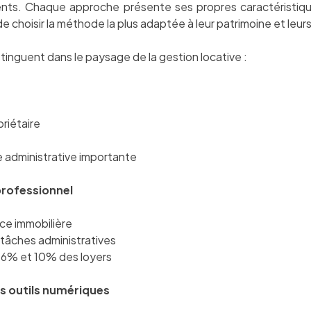
rents. Chaque approche présente ses propres caractéristiqu
e choisir la méthode la plus adaptée à leur patrimoine et leur
stinguent dans le paysage de la gestion locative :
priétaire
e administrative importante
professionnel
ce immobilière
tâches administratives
 6% et 10% des loyers
s outils numériques