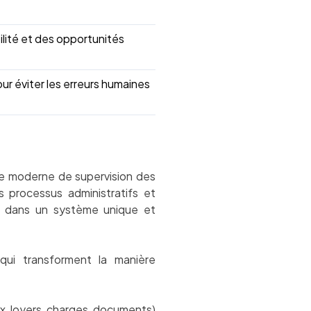
bilité et des opportunités
r éviter les erreurs humaines
e moderne de supervision des
rs processus administratifs et
ons dans un système unique et
ui transforment la manière
x, loyers, charges, documents)