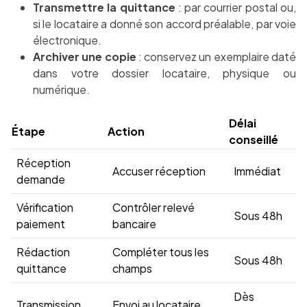
Transmettre la quittance
: par courrier postal ou,
si le locataire a donné son accord préalable, par voie
électronique.
Archiver une copie
: conservez un exemplaire daté
dans votre dossier locataire, physique ou
numérique.
Délai
Étape
Action
conseillé
Réception
Accuser réception
Immédiat
demande
Vérification
Contrôler relevé
Sous 48h
paiement
bancaire
Rédaction
Compléter tous les
Sous 48h
quittance
champs
Dès
Transmission
Envoi au locataire