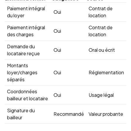
Paiement intégral
Contrat de
Oui
du loyer
location
Paiement intégral
Contrat de
Oui
des charges
location
Demande du
Oui
Oral ou écrit
locataire reçue
Montants
loyer/charges
Oui
Réglementation
séparés
Coordonnées
Oui
Usage légal
bailleur et locataire
Signature du
Recommandé
Valeur probante
bailleur