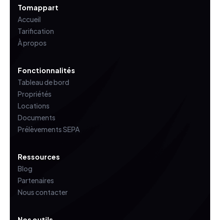
Tomappart
Accueil
Tarification
À propos
Fonctionnalités
Tableau de bord
Propriétés
Locations
Documents
Prélèvements SEPA
Ressources
Blog
Partenaires
Nous contacter
Nos outils