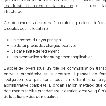
les détails financiers de la location
de manière clai
structurée.
Ce document administratif contient plusieurs inform
cruciales pour le locataire :
Le montant du loyer principal
Le détail précis des charges locatives
La date limite de règlement
Les éventuelles aides au logement applicables
L’appel de loyers joue un rôle de communication trans
entre le propriétaire et le locataire. Il permet de form
l’obligation de paiement tout en offrant une traça
administrative complète.
L’organisation méthodique
d
documents facilite grandement la gestion locative, qu’il s
de locations vides ou meublées.