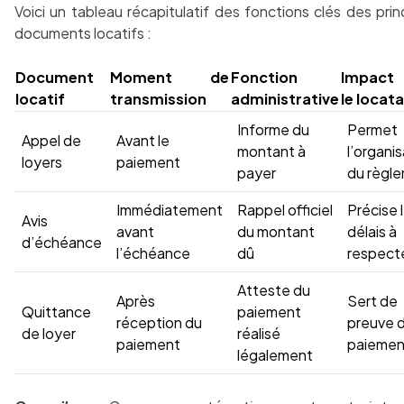
Voici un tableau récapitulatif des fonctions clés des prin
documents locatifs :
Document
Moment de
Fonction
Impact
locatif
transmission
administrative
le locata
Informe du
Permet
Appel de
Avant le
montant à
l’organi
loyers
paiement
payer
du règl
Immédiatement
Rappel officiel
Précise 
Avis
avant
du montant
délais à
d’échéance
l’échéance
dû
respect
Atteste du
Après
Sert de
Quittance
paiement
réception du
preuve 
de loyer
réalisé
paiement
paiemen
légalement