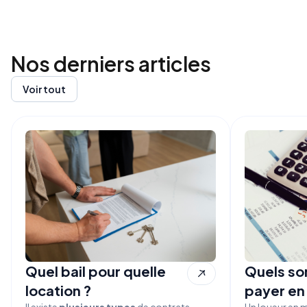
Nos derniers
articles
Voir tout
Quel bail pour quelle
Quels son
location ?
payer en
Il existe
plusieurs types
de contrats
Un loueur en 