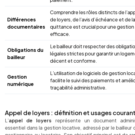
Comprendre les rôles distincts de l’ap
Différences
de loyers, de l’avis d’échéance et de l
documentaires
quittance est crucial pour une gestion
efficace.
Le bailleur doit respecter des obligati
Obligations du
légales strictes pour garantir un loge
bailleur
décent et conforme.
L’utilisation de logiciels de gestion loc
Gestion
facilite le suivi des paiements et amélio
numérique
traçabilité administrative.
Appel de loyers : définition et usages couran
L’
appel de loyers
représente un document administ
essentiel dans la gestion locative, adressé par le bailleur
gestionnaire au locataire. Son objectif principal est de
ra