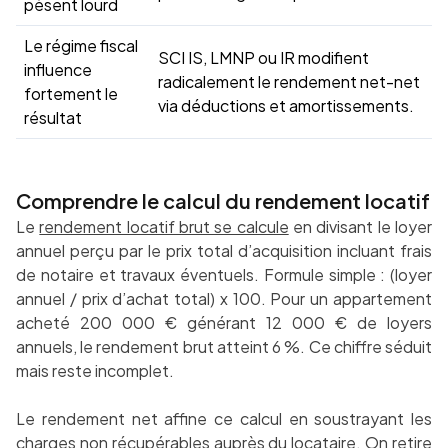
pèsent lourd
Le régime fiscal
SCI IS, LMNP ou IR modifient
influence
radicalement le rendement net-net
fortement le
via déductions et amortissements.
résultat
Comprendre le calcul du rendement locatif
Le
rendement locatif brut se calcule
en divisant le loyer
annuel perçu par le prix total d’acquisition incluant frais
de notaire et travaux éventuels. Formule simple : (loyer
annuel / prix d’achat total) x 100. Pour un appartement
acheté 200 000 € générant 12 000 € de loyers
annuels, le rendement brut atteint 6 %. Ce chiffre séduit
mais reste incomplet.
Le rendement net affine ce calcul en soustrayant les
charges non récupérables auprès du locataire. On retire