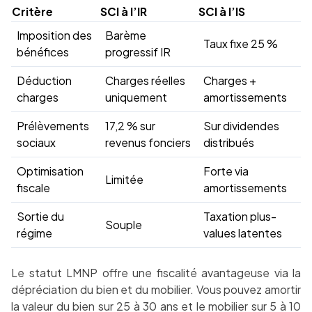
Critère
SCI à l’IR
SCI à l’IS
Imposition des
Barème
Taux fixe 25 %
bénéfices
progressif IR
Déduction
Charges réelles
Charges +
charges
uniquement
amortissements
Prélèvements
17,2 % sur
Sur dividendes
sociaux
revenus fonciers
distribués
Optimisation
Forte via
Limitée
fiscale
amortissements
Sortie du
Taxation plus-
Souple
régime
values latentes
Le statut LMNP offre une fiscalité avantageuse via la
dépréciation du bien et du mobilier. Vous pouvez amortir
la valeur du bien sur 25 à 30 ans et le mobilier sur 5 à 10