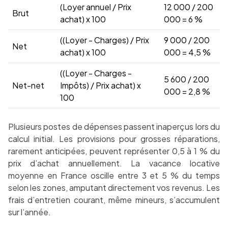
(Loyer annuel / Prix
12 000 / 200
Brut
achat) x 100
000 = 6 %
((Loyer - Charges) / Prix
9 000 / 200
Net
achat) x 100
000 = 4,5 %
((Loyer - Charges -
5 600 / 200
Net-net
Impôts) / Prix achat) x
000 = 2,8 %
100
Plusieurs postes de dépenses passent inaperçus lors du
calcul initial. Les provisions pour grosses réparations,
rarement anticipées, peuvent représenter 0,5 à 1 % du
prix d’achat annuellement. La vacance locative
moyenne en France oscille entre 3 et 5 % du temps
selon les zones, amputant directement vos revenus. Les
frais d’entretien courant, même mineurs, s’accumulent
sur l’année.