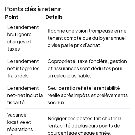
Points clés à retenir
Point
Details
Le rendement
Il donne une vision trompeuse en ne
brut ignore
tenant compte que du loyer annuel
charges et
divisé par le prix d’achat.
taxes
Le rendement
Copropriété, taxe foncière, gestion
net intègre les
et assurances sont déduites pour
frais réels
un calcul plus fiable.
Le rendement
Seul ce ratio reflète la rentabilité
net-net inclut la
réelle après impôts et prélèvements
fiscalité
sociaux.
Vacance
Négliger ces postes fait chuter la
locative et
rentabilité de plusieurs points de
réparations
pourcentage chaque année.