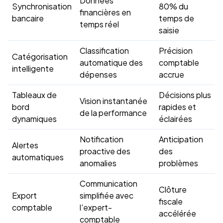
Données
Synchronisation
80% du
financières en
bancaire
temps de
temps réel
saisie
Classification
Précision
Catégorisation
automatique des
comptable
intelligente
dépenses
accrue
Tableaux de
Décisions plus
Vision instantanée
bord
rapides et
de la performance
dynamiques
éclairées
Notification
Anticipation
Alertes
proactive des
des
automatiques
anomalies
problèmes
Communication
Clôture
Export
simplifiée avec
fiscale
comptable
l'expert-
accélérée
comptable