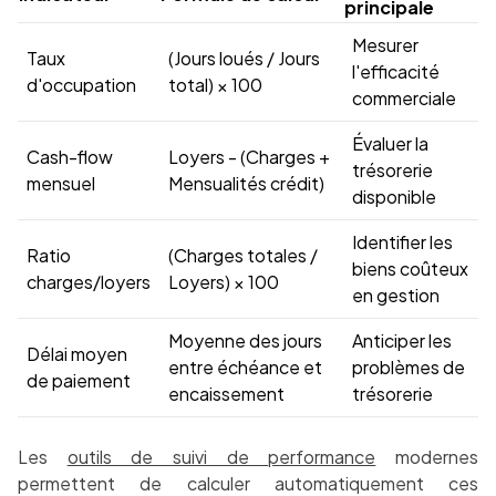
principale
Mesurer
Taux
(Jours loués / Jours
l'efficacité
d'occupation
total) × 100
commerciale
Évaluer la
Cash-flow
Loyers - (Charges +
trésorerie
mensuel
Mensualités crédit)
disponible
Identifier les
Ratio
(Charges totales /
biens coûteux
charges/loyers
Loyers) × 100
en gestion
Moyenne des jours
Anticiper les
Délai moyen
entre échéance et
problèmes de
de paiement
encaissement
trésorerie
Les
outils de suivi de performance
modernes
permettent de calculer automatiquement ces