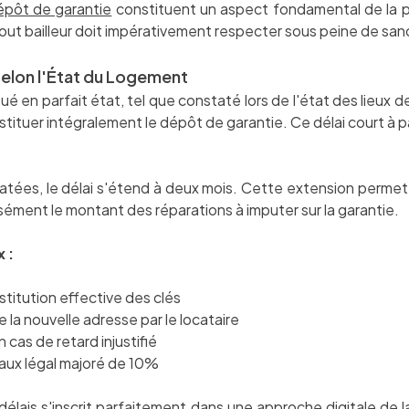
dépôt de garantie
constituent un aspect fondamental de la pr
ut bailleur doit impérativement respecter sous peine de sanc
selon l'État du Logement
é en parfait état, tel que constaté lors de l'état des lieux de 
stituer intégralement le dépôt de garantie. Ce délai court à par
ées, le délai s'étend à deux mois. Cette extension permet au
sément le montant des réparations à imputer sur la garantie.
 :
stitution effective des clés
 la nouvelle adresse par le locataire
cas de retard injustifié
taux légal majoré de 10%
délais s'inscrit parfaitement dans une
approche digitale de l